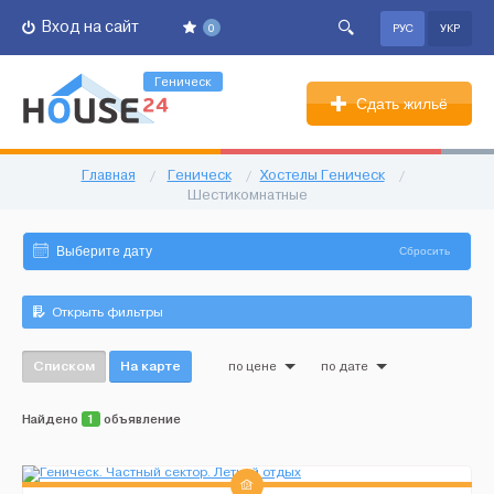
Вход на сайт
0
РУС
УКР
Геническ
Сдать жильё
Главная
/
Геническ
/
Хостелы Геническ
/
Шестикомнатные
Сбросить
Открыть фильтры
Списком
На карте
по цене
по дате
Найдено
1
объявление