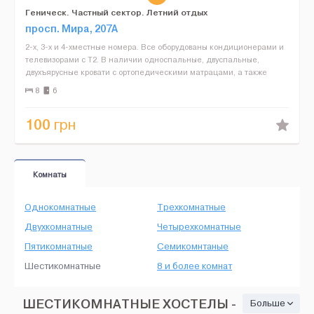
Геническ. Частный сектор. Летний отдых
просп. Мира, 207А
2-х, 3-х и 4-хместные номера. Все оборудованы кондиционерами и
телевизорами с Т2. В наличии односпальные, двуспальные,
двухъярусные кровати с ортопедическими матрацами, а также
диваны. Море в 100 метрах от жилья. Рядом магазины, п...
8
6
100
грн
Комнаты
Однокомнатные
Трехкомнатные
Двухкомнатные
Четырехкомнатные
Пятикомнатные
Семикомнтаные
Шестикомнатные
8 и более комнат
ШЕСТИКОМНАТНЫЕ ХОСТЕЛЫ -
Больше