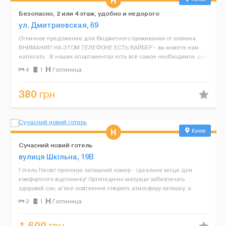
Безопасно, 2 или 4 этаж, удобно и недорого
ул. Дмитриевская, 69
Отличное предлжение для бюджетного проживания от хозяина.
ВНИМАНИЕ! НА ЭТОМ ТЕЛЕФОНЕ ЕСТЬ ВАЙБЕР - вы можете нам
написать. В наших апартаментах есть всё самое необходимое для
человека уставшего с дороги - горячий душ, ...
4
1
Гостиница
380
грн
Киев
Сучасний новий готель
вулиця Шкільна, 19В
Готель Несвіт пропонує затишний номер - ідеальне місце для
комфортного відпочинку! Ортопедичні матраци забезпечать
здоровий сон, м'яке освітлення створить атмосферу затишку, а
власна ванна кімната додасть зручності. Полотенця, зу...
2
1
Гостиница
1,600