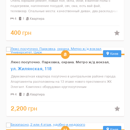
Очень хороший ремонт, новый пол, окна, обои, в ванной полы с
подогревом, наплнение посудой, свч, сма, есть вай фай,
телевизор. Спальные места: качественный диван, два раскладных
кресла. Расположение: до м. Лукьяновкая 2 ...
4
1
Квартира
400
грн
Киев
Люкс посуточно. Парковка, охрана. Метро ж/д вокзал,
Университет, Цирк
ул. Жилянская, 118
Двухкомнатная квартира посуточно в центральном районе города.
Апартаменты расположены на 13 этаже нового престижного ЖК
Элегант. Комплекс оборудован круглосуточным
видеонаблюдением, охраной, паркингом, есть консьерж. Квартира
4
2
Квартира
полн...
2,200
грн
Киев