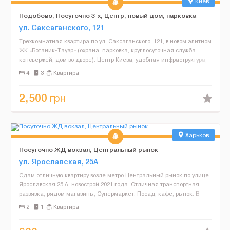
Киев
Подобово, Посуточно 3-х, Центр, новый дом, парковка
ул. Саксаганского, 121
Трехкомнатная квартира по ул. Саксаганского, 121, в новом элитном
ЖК «Ботаник-Тауэр» (охрана, парковка, круглосуточная служба
консьержей, дом во дворе). Центр Киева, удобная инфраструктура,
престижное место, рядом 3 ст...
4
3
Квартира
2,500
грн
Харьков
Посуточно ЖД вокзал, Центральный рынок
ул. Ярославская, 25А
Сдам отличную квартиру возле метро Центральный рынок по улице
Ярославская 25 А, новострой 2021 года. Отличная транспортная
развязка, рядом магазины, Супермаркет. Посад, кафе, рынок. В
квартире горячая вода, постельное белье, полот...
2
1
Квартира