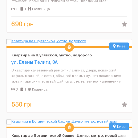
стоимость проживания включен завтрак "шведский стол"....
1
1
Гостиница
690
грн
Киев
Квартира на Шулявской, уютно, недорого
ул. Елены Телиги, 3А
В квартире качетвенный ремонт - ламинат, двери, испанский
кафель в ванной, люстры, обои, всё в самых лучших пооявлениях
уюта и гармонии, есть вай фай, сма, свч, телевизор, наполнение
всевозможной посудой. Расположение: между...
3
1
Квартира
550
грн
Киев
Квартира в Ботанической башне .Центр, метро, новый дом