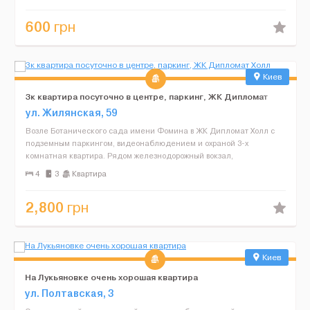
600
грн
Киев
3к квартира посуточно в центре, паркинг, ЖК Дипломат
Холл
ул. Жилянская, 59
Возле Ботанического сада имени Фомина в ЖК Дипломат Холл с
подземным паркингом, видеонаблюдением и охраной 3-х
комнатная квартира. Рядом железнодорожный вокзал,
Олимпийский стадион, Дворец Спорта, множество уютных кафе и
4
3
Квартира
ресторано...
2,800
грн
Киев
На Лукьяновке очень хорошая квартира
ул. Полтавская, 3