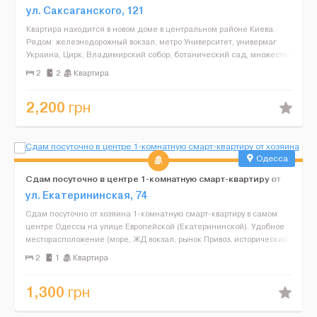
ул. Саксаганского, 121
Квартира находится в новом доме в центральном районе Киева.
Рядом: железнодорожный вокзал, метро Университет, универмаг
Украина, Цирк, Владимирский собор, ботанический сад, множество
ресторанов и уютных кафе, продуктовые магазины....
2
2
Квартира
2,200
грн
Одесса
Сдам посуточно в центре 1-комнатную смарт-квартиру от
хозяина
ул. Екатерининская, 74
Сдам посуточно от хозяина 1-комнатную смарт-квартиру в самом
центре Одессы на улице Европейской (Екатерининской). Удобное
месторасположение (море, ЖД вокзал, рынок Привоз, исторический
центр города - в шаговой доступности). Сост...
2
1
Квартира
1,300
грн