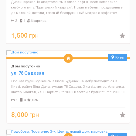
Дизайнерские 1к апартаменты в стиле лофт в новом комплексе
клубного типа "Британский квартал". Новая мебель, продуманные
до мелочей детали, топовый безпружинный матрас с эффектом
памяти, кофеварка, плед на широком подоконнике, мно...
2
1
Квартира
1,500
грн
Киев
Дом посуточно
ул. 78 Садовая
Оренда будинкуз чаном в Києві Будинок на добу знаходиться в
Києві, район Біла Дача, вулиця 78 Садова, 3 км від метро. Альтанка,
шатер, мангал, чан. Вартість: ***8000 8 гостей в будні***. ***12000 10
гостей П'ятниця або неділя....
8
4
Дом
8,000
грн