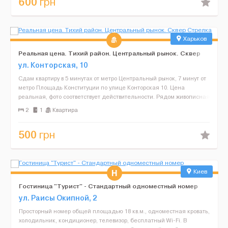
600
грн
Харьков
Реальная цена. Тихий район. Центральный рынок. Сквер
Стрелка
ул. Конторская, 10
Сдам квартиру в 5 минутах от метро Центральный рынок, 7 минут от
метро Площадь Конституции по улице Конторская 10. Цена
реальная, фото соответствует действительности. Рядом живописная
набережная, сквер Стрелка. Отличная транспортн...
2
1
Квартира
500
грн
Киев
Гостиница "Турист" - Стандартный одноместный номер
ул. Раисы Окипной, 2
Просторный номер общей площадью 18 кв.м., одноместная кровать,
холодильник, кондиционер, телевизор, бесплатный Wi-Fi. В