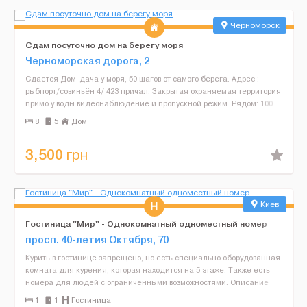
Черноморск
Сдам посуточно дом на берегу моря
Черноморская дорога, 2
Сдается Дом-дача у моря, 50 шагов от самого берега. Адрес :
рыбпорт/совиньён 4/ 423 причал. Закрытая охраняемая территория
примо у воды видеонаблюдение и пропускной режим. Рядом: 100
шагов ресторан и пляжный комплекс «Пос...
8
5
Дом
3,500
грн
Киев
Гостиница "Мир" - Однокомнатный одноместный номер
просп. 40-летия Октября, 70
Курить в гостинице запрещено, но есть специально оборудованная
комната для курения, которая находится на 5 этаже. Также есть
номера для людей с ограниченными возможностями. Описание
номера: 14 квадратных метров телевизор телефон ...
1
1
Гостиница