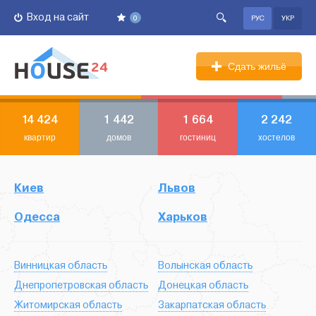
Вход на сайт
0
РУС
УКР
Сдать жильё
14 424
1 442
1 664
2 242
квартир
домов
гостиниц
хостелов
Киев
Львов
Одесса
Харьков
Винницкая область
Волынская область
Днепропетровская область
Донецкая область
Житомирская область
Закарпатская область