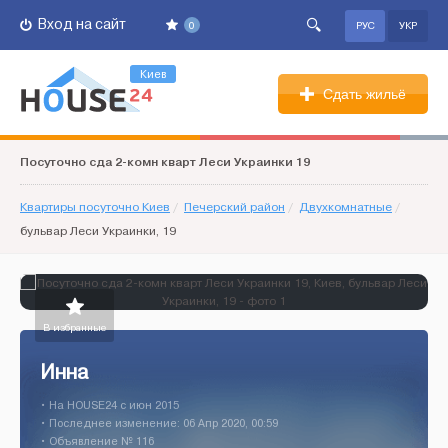
Вход на сайт
0
РУС
УКР
Киев
Сдать жильё
Посуточно сда 2-комн кварт Леси Украинки 19
Квартиры посуточно Киев
/
Печерский район
/
Двухкомнатные
/
бульвар Леси Украинки, 19
В избранные
Инна
• На HOUSE24 c июн 2015
• Последнее изменение: 06 Апр 2020, 00:59
• Объявление № 116