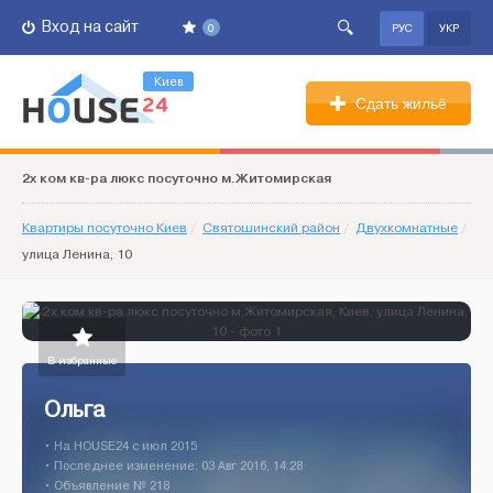
Вход на сайт
0
РУС
УКР
Киев
Сдать жильё
2х ком кв-ра люкс посуточно м.Житомирская
Квартиры посуточно Киев
/
Святошинский район
/
Двухкомнатные
/
улица Ленина, 10
В избранные
Ольга
• На HOUSE24 c июл 2015
• Последнее изменение: 03 Авг 2016, 14:28
• Объявление № 218