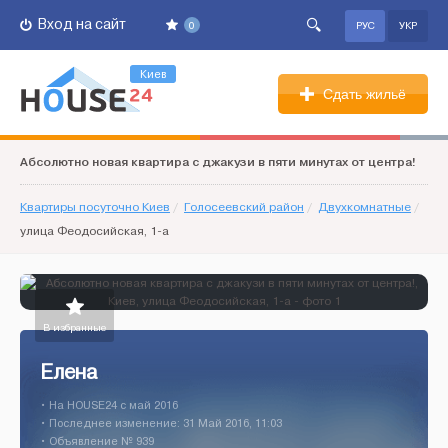
Вход на сайт
0
РУС
УКР
Киев
Сдать жильё
Абсолютно новая квартира с джакузи в пяти минутах от центра!
Квартиры посуточно Киев
/
Голосеевский район
/
Двухкомнатные
/
улица Феодосийская, 1-а
В избранные
Елена
• На HOUSE24 c май 2016
• Последнее изменение: 31 Май 2016, 11:03
• Объявление № 939