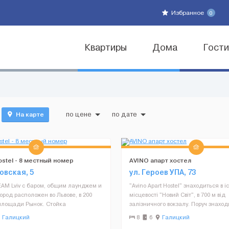
Избранное
0
Квартиры
Дома
Гост
На карте
по цене
по дате
stel - 8 местный номер
AVINO апарт хостел
овская, 5
ул. Героев УПА, 73
EAM Lviv с баром, общим лаунджем и
"Avino Apart Hostel" знаходиться в і
ород расположен во Львове, в 200
місцевості "Новий Світ", в 700 м від
 площади Рынок. Стойка
залізничного вокзалу. Поруч знахо
и открыта круглосуточно. На всей
Святого Юра, храм святих Ольги і Є
Галицкий
8
6
Галицкий
и предоставляется бесплатный Wi-
Хостел розрахований на 70 прожив