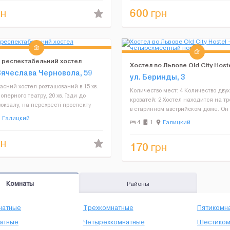
огут самостоятел...
вибір гостей но...
600
н
грн
 респектабельний хостел
Хостел во Львове Оld City Hoste
Вячеслава Черновола, 59
четырехместный номер
ул. Беринды, 3
сний хостел розташований в 15 хв.
Количество мест: 4 Количество дву
оперного театру, 20 хв. їзди до
кроватей: 2 Хостел находится на т
вокзалу, на перехресті проспекту
в старинном австрийском доме. Он
та вулиці Липинського. Поблизу
Галицкий
на 54 места с возможностью посел
4
1
Галицкий
то торгових точок. До послуг гостей
разных номерах. Наши балконы вы
центральную площадь...
н
170
грн
Комнаты
Районы
натные
Трехкомнатные
Пятикомн
атные
Четырехкомнатные
Шестиком