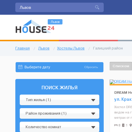
Львов
Главная
/
Львов
/
Хостелы Львов
/
Галицкий район
Списком
Сбросить
ПОИСК ЖИЛЬЯ
DREAM Ho
ул. Крак
Тип жилья (1)
Хостел DR
видом на г
Район проживания (1)
метрах от
регистраци
8
1
Количество комнат
территори