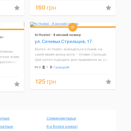
2 людини...
160
грн
hi Hostel - 8 місний номер
l -
ул. Сечевых Стрельцов, 17
Хостел «hi Hostel» знаходиться в Львові, на
хэтажных
самій жвавій вулиці міста – Січових Стрільців.
ретьем этаже
Цей хостел підходить для проживання як для
 рассчитан
молодих людей так і для активних ділових
ения в
8
1
Галицкий
гостей міста,бажаючих заощадити час т...
ходят на
125
грн
атные
Семикомнтаные
натные
8 и более комнат