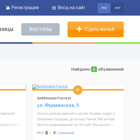
Регистрация
Вход на сайт
РУС
УКР
иницы
Хостелы
Сдать жильё
Найдено
6
объявлений
AntiHostel Forrest
ул. Фурманская, 5
сторичній
Хостел розташований в центрі Львова, поруч з
Оперним театром, до площі Ринок 500 метрів.
диться Собор
Хостел розрахований на 26 осіб. Ми маємо 1
лизавети.
кімнату на 8 осіб та 8 капсул (розміром, як
8
1
Галицкий
аючих. На
половинка купе) кожна капсула розрахована на