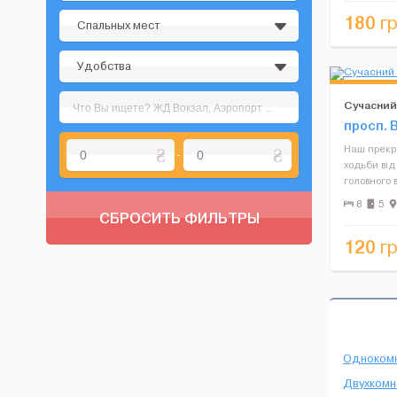
Fi. Гости м
180
гр
Спальных мест
Удобства
Сучасний
просп. 
Наш прекра
-
ходьби від 
головного 
Чорновола 
8
5
АШАН, бага
СБРОСИТЬ ФИЛЬТРЫ
різнома...
120
гр
Одноком
Двухкомн