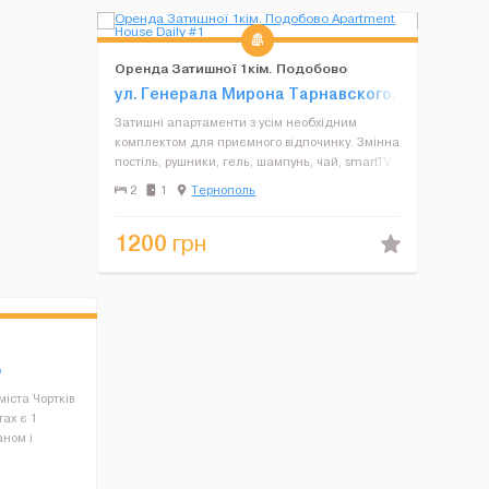
Оренда Затишної 1кім. Подобово
Apartment House Daily
ул. Генерала Мирона Тарнавского,
18
Затишні апартаменти з усім необхідним
комплектом для приємного відпочинку. Змінна
постіль, рушники, гель, шампунь, чай, smartTV,
wifi та все для комфортного проживання.
2
1
Тернополь
Замовлення приймаються з 9 по 22 год.
Бронювання здійснюєт...
1200
грн
5
мiста Чорткiв
ах є 1
аном і
обладнана
олодильником,