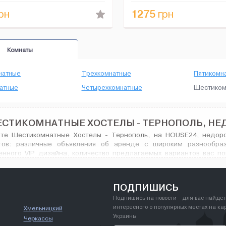
пральна машина т...
1275
рн
грн
Комнаты
натные
Трехкомнатные
Пятикомн
атные
Четырехкомнатные
Шестиком
СТИКОМНАТНЫЕ ХОСТЕЛЫ - ТЕРНОПОЛЬ, НЕ
те Шестикомнатные Хостелы - Тернополь, на HOUSE24, недоро
тов: различные объявления об аренде с широким разнообр
енного VIP дизайна, количество предлагаемых вариантов вас п
мнатные Хостелы в городе Тернополь, и не только.
ПОДПИШИСЬ
Подпишись на новости - для вас найде
интересного о популярных местах на ка
Хмельницкий
Украины
Черкассы