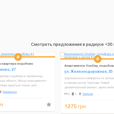
Смотреть предложения в радиусе +30 
на квартира подобово
Апартаменти OneDay, подобов
ченко, 27
квартири у центрі
ул. Железнодорожная, 35
артири подобово м. Кременець,
Однокімнатна комфортна та затиш
ька області. Місце знаходження -
в самому центрі Чорткова. Новий
ртира здається тільки для
дизайнерський ремонт, зручні мебл
. Є всі необхідні умови, євроремонт
Кременец
усієї побутової техніки допоможуть
2
1
Чортков
ехніка, інтренет, гаряча вода,
почуватись як вдома. Квартира пов
Завжди проводит...
укомплектована меблями, п...
н
1275
грн