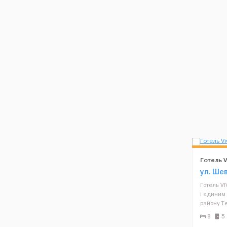
Готель V
ул. Ше
Готель VI
і єдиним 
району Те
розташова
8
5
вул. Шевч