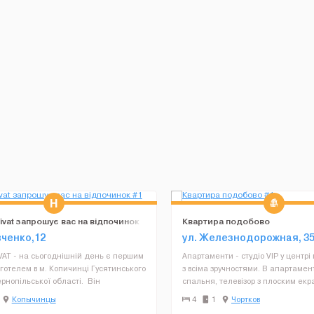
ivat запрошує вас на відпочинок
Квартира подобово
вченко,12
ул. Железнодорожная, 3
VAT - на сьогоднішній день є першим
Апартаменти - студіо VIP у центрi 
готелем в м. Копичинці Гусятинського
з вciма зручностями. В апартамент
рнопільської області. Він
спальня, телевізор з плоским екр
ний у центральній частині міста по
супутниковими каналами, Wi-Fi, 
Копычинцы
4
1
Чортков
енка, 12. Готель займає 2 поверхи
кухня з мікрохвильовою піччю і х