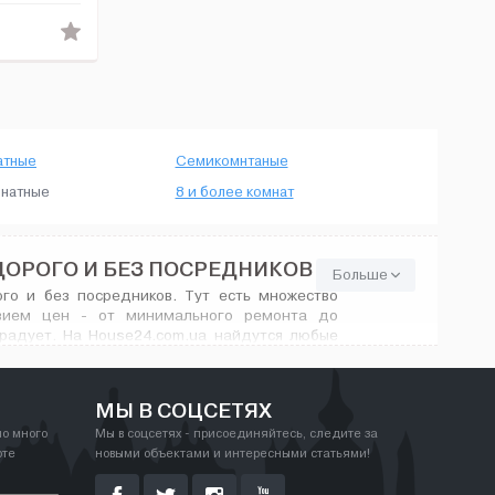
атные
Семикомнтаные
натные
8 и более комнат
ДОРОГО И БЕЗ ПОСРЕДНИКОВ
Больше
го и без посредников. Тут есть множество
азием цен - от минимального ремонта до
орадует. На House24.com.ua найдутся любые
МЫ В СОЦСЕТЯХ
но много
Мы в соцсетях - присоединяйтесь, следите за
рте
новыми объектами и интересными статьями!