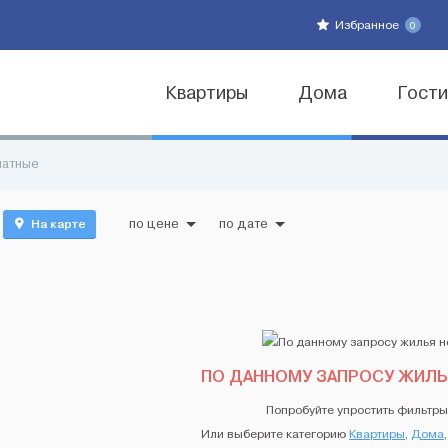
Избранное
0
Квартиры
Дома
Гост
натные
На карте
по цене
по дате
ПО ДАННОМУ ЗАПРОСУ ЖИЛЬ
Попробуйте упростить фильтры
Или выберите категорию
Квартиры
,
Дома