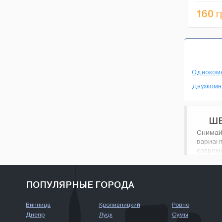
суч...
160
г
Одноком
Двухкомн
ШЕ
Снимай
вариан
соврем
Шестико
ПОПУЛЯРНЫЕ ГОРОДА
Винница
Кропивницкий
Ровно
Днепр
Луцк
Сумы