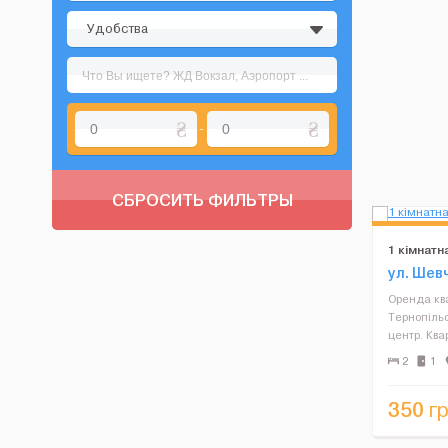
Удобства
-
СБРОСИТЬ ФИЛЬТРЫ
1 кімнат
ул. Шев
Оренда кв
Тернопільс
центр. Ква
проживання
2
1
побутова т
опалення. 
350
гр