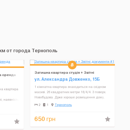
км от города Тернополь
Затишна квартира студія + Звітні
а оренда
документи
ул. Александра Довженко, 15Б
1 кімнатна квартира знаходиться на східном
на квартира
масиві. 26 квадратних метри 18/4/4. 3 поверх.
Новобудова. Дуже хороше розміщення дому,
і, наявність
поруч супермаркети, зупинки. Є все необхідне
 Вам
2
1
Тернополь
для проживання. Кухонні приналежності:
ністю
мікрохвильова пі...
650
грн