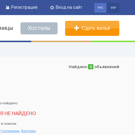
Регистрация
Вход на сайт
РУС
УКР
иницы
Хостелы
Сдать жильё
Найдено
0
объявлений
Я НЕ НАЙДЕНО
 в поиске
,
Гостиницы
,
Хостелы