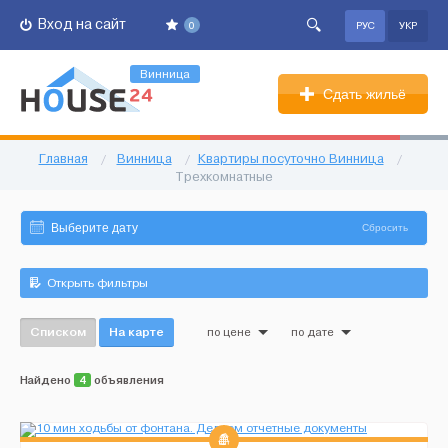
Вход на сайт
0
РУС
УКР
Винница
Сдать жильё
Главная
/
Винница
/
Квартиры посуточно Винница
/
Трехкомнатные
Сбросить
Открыть фильтры
Списком
На карте
по цене
по дате
Найдено
4
объявления