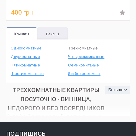
"Гро...
400
грн
Комнаты
Районы
Однокомнатные
Трехкомнатные
Двухкомнатные
Четырехкомнатные
Пятикомнатные
Семикомнтаные
Шестикомнатные
8 и более комнат
ТРЕХКОМНАТНЫЕ КВАРТИРЫ
Больше
ПОСУТОЧНО - ВИННИЦА,
НЕДОРОГО И БЕЗ ПОСРЕДНИКОВ
Снимайте Трехкомнатные Квартиры посуточно -
Винница, на HOUSE24, недорого и без
посредников. Тут есть множество вариантов:
различные объявления об аренде с широким
ПОДПИШИСЬ