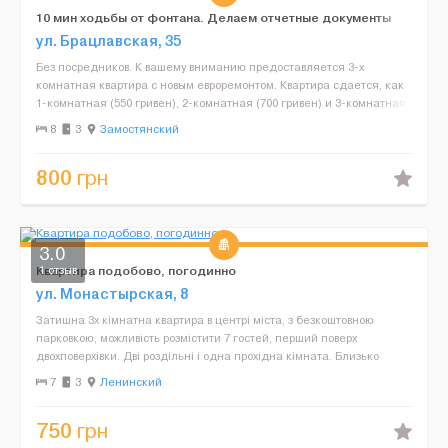
10 мин ходьбы от фонтана. Делаем отчетные документы
ул. Брацлавская, 35
Без посредников. К вашему вниманию предоставляется 3-х
комнатная квартира с новым евроремонтом. Квартира сдается, как
1-комнатная (550 гривен), 2-комнатная (700 гривен) и 3-комнатная
(800 гривен). Постоянно горячая вода (бой...
8
3
Замостянский
800
грн
3.0
Квартира подобово, погодинно
1 отзыв
ул. Монастырская, 8
Затишна 3х кімнатна квартира в центрі міста, з безкоштовною
парковкою, можливість розмістити 7 гостей, перший поверх
двохповерхівки. Дві роздільні і одна прохідна кімната. Близько
транспорт та магазини. При потребі виписую докумен...
7
3
Ленинский
750
грн