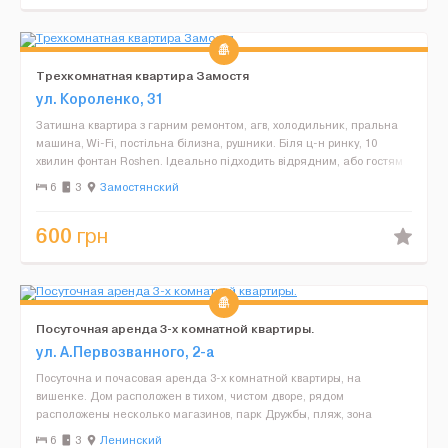
Трехкомнатная квартира Замостя
ул. Короленко, 31
Затишна квартира з гарним ремонтом, агв, холодильник, пральна
машина, Wi-Fi, постільна білизна, рушники. Біля ц-н ринку, 10
хвилин фонтан Roshen. Ідеально підходить відрядним, або гостям
нашого міста. Максимальне розміщення - 6 ос...
6
3
Замостянский
600
грн
Посуточная аренда 3-х комнатной квартиры.
ул. А.Первозванного, 2-а
Посуточна и почасовая аренда 3-х комнатной квартиры, на
вишенке. Дом расположен в тихом, чистом дворе, рядом
расположены несколько магазинов, парк Дружбы, пляж, зона
отдыха, детская площадка в 10-ти мунутах ходьбы супермаркет
6
3
Ленинский