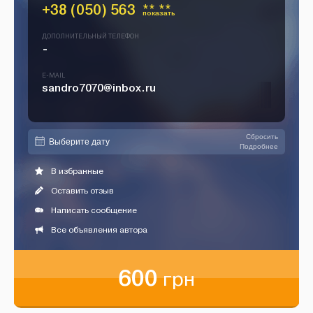
+38 (050) 563
** **
показать
ДОПОЛНИТЕЛЬНЫЙ ТЕЛЕФОН
-
E-MAIL
sandro7070@inbox.ru
Сбросить
Подробнее
В избранные
Оставить отзыв
Написать сообщение
Все объявления автора
600
грн