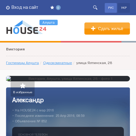
Вход на сайт
0
РУС
УКР
Алушта
Сдать жильё
Виктория
Гостиницы Алушта
/
Однокомнатные
/
улица Ялтинская, 28
В избранные
Александр
• На HOUSE24 c мар 2016
• Последнее изменение: 25 Апр 2016, 08:59
• Объявление № 852
ОСНОВНОЙ ТЕЛЕФОН