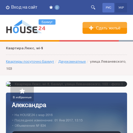
Вход на сайт
0
РУС
УКР
Бахмут
Сдать жильё
Квартира Люкс, wi-fi
Квартиры посуточно Бахмут
/
Двухкомнатные
/
улица Леваневского,
103
В избранные
Александра
• На HOUSE24 c мар 2016
• Последнее изменение: 01 Янв 2017, 13:15
• Объявление № 834