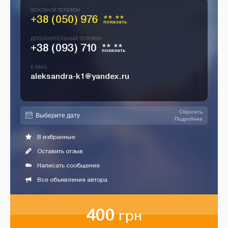
ОСНОВНОЙ ТЕЛЕФОН
+38 (050) 976
** **
показать
ДОПОЛНИТЕЛЬНЫЙ ТЕЛЕФОН
+38 (093) 710
** **
показать
E-MAIL
aleksandra-k1@yandex.ru
Сбросить
Подробнее
В избранные
Оставить отзыв
Написать сообщение
Все объявления автора
400
грн