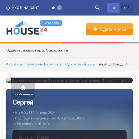
Вход на сайт
0
РУС
УКР
Берегово
Сдать жильё
Здається квартира, Закарпаття
Квартиры посуточно Берегово
/
Однокомнатные
/
вулиця Тіноді, 4
В избранные
Сергей
• На HOUSE24 c июн 2024
• Последнее изменение: 07 Авг 2026, 00:00
• Объявление № 7378
ОСНОВНОЙ ТЕЛЕФОН