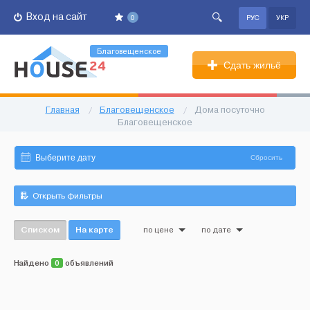
Вход на сайт
0
РУС
УКР
Благовещенское
Сдать жильё
Главная
/
Благовещенское
/
Дома посуточно
Благовещенское
Сбросить
Открыть фильтры
Списком
На карте
по цене
по дате
Найдено
0
объявлений