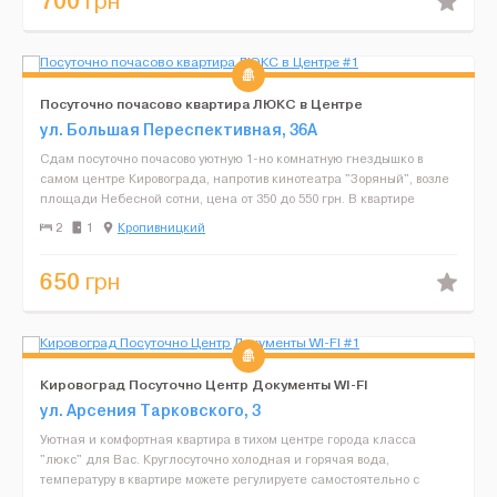
700
грн
Посуточно почасово квартира ЛЮКС в Центре
ул. Большая Переспективная, 36А
Сдам посуточно почасово уютную 1-но комнатную гнездышко в
самом центре Кировограда, напротив кинотеатра "Зоряный", возле
площади Небесной сотни, цена от 350 до 550 грн. В квартире
мягкий уголок и двухспальная кровать + диван, инте...
2
1
Кропивницкий
650
грн
Кировоград Посуточно Центр Документы WI-FI
ул. Арсения Тарковского, 3
Уютная и комфортная квартира в тихом центре города класса
"люкс" для Вас. Круглосуточно холодная и горячая вода,
температуру в квартире можете регулируете самостоятельно с