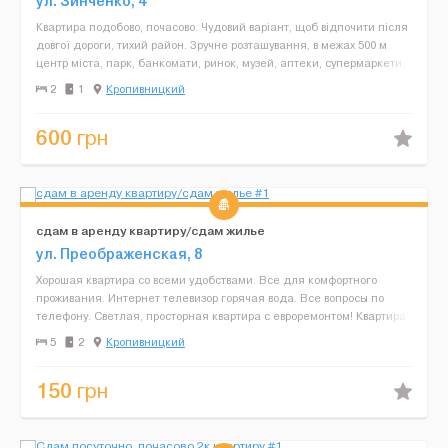
ул. Зинченко, 4
Квартира подобово, почасово. Чудовий варіант, щоб відпочити після
довгої дороги, тихий район. Зручне розташування, в межах 500 м
центр міста, парк, банкомати, ринок, музей, аптеки, супермаркети,
кафе, зупинки громадського транспор...
2
1
Кропивницкий
600
грн
сдам в аренду квартиру/сдам жилье
ул. Преображенская, 8
Хорошая квартира со всеми удобствами. Все для комфортного
проживания. Интернет телевизор горячая вода. Все вопросы по
телефону. Светлая, просторная квартира с евроремонтом! Квартира
полностью укомплектована, кабельное телевидение,...
5
2
Кропивницкий
150
грн