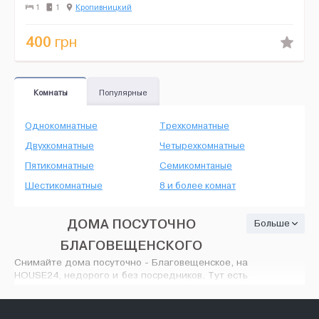
помощью кондиционера или газового котла автономного отепл...
1
1
Кропивницкий
400
грн
Комнаты
Популярные
Однокомнатные
Трехкомнатные
Двухкомнатные
Четырехкомнатные
Пятикомнатные
Семикомнтаные
Шестикомнатные
8 и более комнат
ДОМА ПОСУТОЧНО
Больше
БЛАГОВЕЩЕНСКОГО
Снимайте дома посуточно - Благовещенское, на
HOUSE24, недорого и без посредников. Тут есть
множество вариантов: различные объявления об
аренде с широким разнообразием цен - от
минимального ремонта до современного VIP