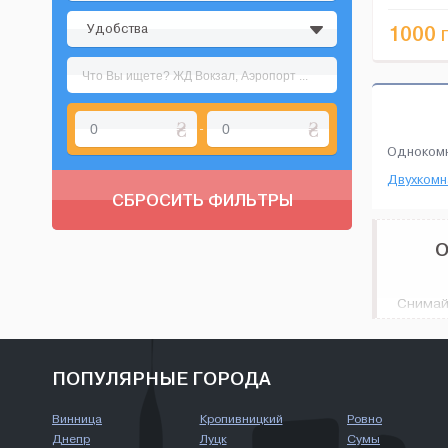
комфортног
Удобства
1000
г
-
Одноком
Двухкомн
СБРОСИТЬ ФИЛЬТРЫ
О
Снимай
множес
соврем
Одноком
ПОПУЛЯРНЫЕ ГОРОДА
Винница
Кропивницкий
Ровно
Днепр
Луцк
Сумы