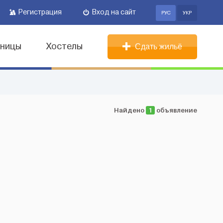
Регистрация
Вход на сайт
РУС
УКР
иницы
Хостелы
Сдать жильё
Найдено
1
объявление