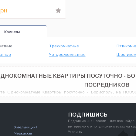
о проживания (ванна-дж...
рн
Комнаты
натные
Трехкомнатные
Пятикомн
атные
Четырехкомнатные
Шестиком
ДНОКОМНАТНЫЕ КВАРТИРЫ ПОСУТОЧНО - БО
ПОСРЕДНИКОВ
те Однокомнатные Квартиры посуточно - Борисполь, на HOUSE
тво вариантов: различные объявления об аренде с широким разн
енного VIP дизайна, количество предлагаемых вариантов вас п
натные Квартиры посуточно в городе Борисполь, и не только.
ПОДПИШИСЬ
Подпишись на новости - для вас найде
интересного о популярных местах на ка
Хмельницкий
Украины
Черкассы