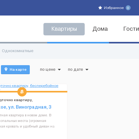
Избранное
0
Квартиры
Дома
Гост
Однокомнатные
На карте
по цене
по дате
уточно квартиру,
ойное отопление
ое, ул. Виноградная, 3
тная квартира в новом доме. В
 спальных места (огромная
ная кровать и удобный диван на
ии). В квартире есть необходимая
все принадлежности для вашего