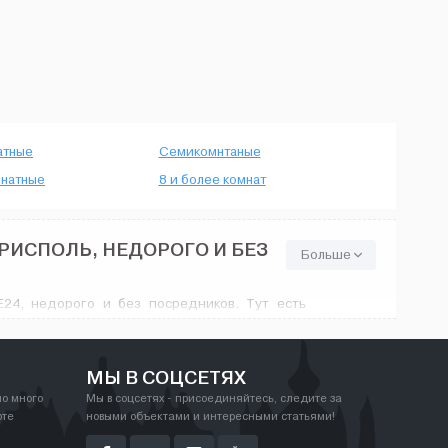
атные
Семикомнтаные
натные
8 и более комнат
РИСПОЛЬ, НЕДОРОГО И БЕЗ
Больше
24, недорого и без посредников. Тут есть
ообразием цен - от минимального ремонта до
орадует. На House24.com.ua найдутся любые
МЫ В СОЦСЕТЯХ
но много
Мы в соцсетях - присоединяйтесь, следите за
рте
новыми объектами и интересными статьями!