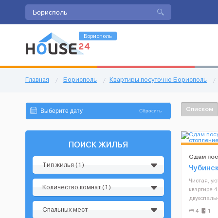
Борисполь
Главная
/
Борисполь
/
Квартиры посуточно Борисполь
/
Списком
Сбросить
ПОИСК ЖИЛЬЯ
Сдам пос
Тип жилья (1)
беспереб
Чубинск
Чистая, ую
Количество комнат (1)
квартире 4
двухспаль
кухне-студ
Спальных мест
4
1
посуда и 