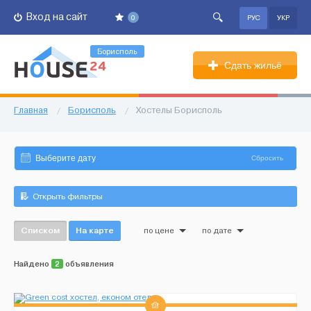
Вход на сайт
0
РУС
УКР
Борисполь
Сдать жильё
Главная
/
Борисполь
/
Хостелы Борисполь
Сбросить
Открыть фильтры
Списком
На карте
по цене
по дате
Найдено
2
объявления