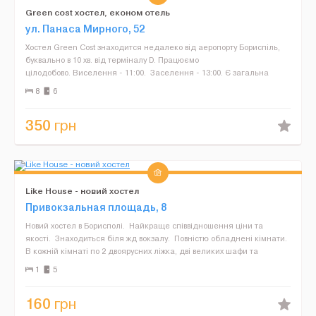
Green cost хостел, економ отель
ул. Панаса Мирного, 52
Хостел Green Cost знаходится недалеко від аеропорту Бориспіль,
буквально в 10 хв. від терміналу D. Працюємо
цілодобово. Виселення - 11:00. Заселення - 13:00. Є загальна
кухня. Душ. Рушники. Шампунь. Капц...
8
6
350
грн
Like House - новий хостел
Привокзальная площадь, 8
Новий хостел в Борисполі. Найкраще співвідношення ціни та
якості. Знаходиться біля жд вокзалу. Повністю обладнені кімнати.
В кожній кімнаті по 2 двоярусних ліжка, дві великих шафи та
персональна шухлядка. Є...
1
5
160
грн