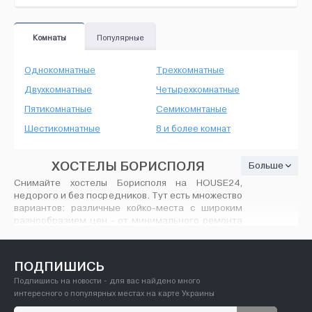
Комнаты
Популярные
Однокомнатные
Трехкомнатные
Двухкомнатные
Четырехкомнатные
Пятикомнатные
Семикомнтаные
Шестикомнатные
8 и более комнат
ХОСТЕЛЫ БОРИСПОЛЯ
Больше
Снимайте хостелы Борисполя на HOUSE24,
недорого и без посредников. Тут есть множество
вариантов: различные койко-места с широким
разнообразием цен - от минимального ремонта
до современного VIP дизайна, количество
предлагаемых койко-мест вас порадует. На
House24.com.ua найдутся любые хостелы в
ПОДПИШИСЬ
городе Борисполь, и не только.
Подпишись на новости - для вас найдено много
интересного о популярных местах на карте Украины