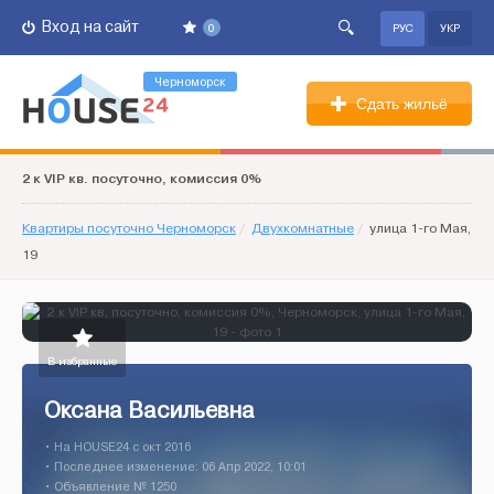
Вход на сайт
0
РУС
УКР
Черноморск
Сдать жильё
2 к VIP кв. посуточно, комиссия 0%
Квартиры посуточно Черноморск
/
Двухкомнатные
/
улица 1-го Мая,
19
В избранные
Оксана Васильевна
• На HOUSE24 c окт 2016
• Последнее изменение: 06 Апр 2022, 10:01
• Объявление № 1250