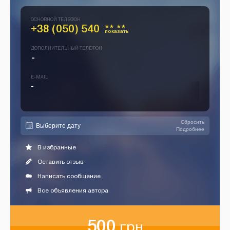
ОСНОВНОЙ ТЕЛЕФОН
+38 (050) 540
** **
показать
ДОПОЛНИТЕЛЬНЫЙ ТЕЛЕФОН
-
E-MAIL
-
Сбросить
Подробнее
В избранные
Оставить отзыв
Написать сообщение
Все объявления автора
500
грн