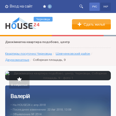
Вход на сайт
0
РУС
УКР
Черновцы
Сдать жильё
Двокімнатна квартира подобово, центр
Квартиры посуточно Черновцы
/
Шевченковский район
/
Двухкомнатные
/
Соборная площадь, 9
В избранные
Валерій
• На HOUSE24 c апр 2018
• Последнее изменение: 22 Авг 2018, 13:08
• Объявление № 2514