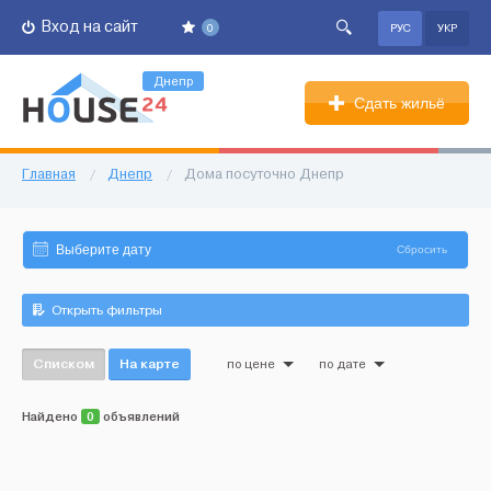
Вход на сайт
0
РУС
УКР
Днепр
Сдать жильё
Главная
/
Днепр
/
Дома посуточно Днепр
Сбросить
Открыть фильтры
Списком
На карте
по цене
по дате
Найдено
0
объявлений