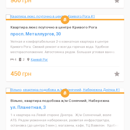
900
грн
Квартира люкс псуточно в центре Кривого Рога
просп. Металлургов, 30
Уютная и комфортабельная 2-х комнатная квартира в центре
Кривого Рога. Свежий ремонт и всегда горячая вода. Удобное
месторасположение. Автостоянка рядом. Большая угловая ванна.
Большие кровати и ортопедические матрасы. Постельное,...
4
2
Кривой Рог
450
грн
Вільно, квартира подобова ж/м Сонячний, Набережна
Дніпра
ул. Планетная, 3
1-к квартира на Левой стороне Днепра. Ж/м Солнечный, возле
АТБ. Рядом ухоженная набережная, развитая инфраструктура,
остановка (до центра 5 мин.), магазины, кафе, ТЦ Вавилон. Удобно