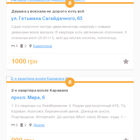
Двушка у вокзала не дорого есть всё
ул. Гетьмана Сагайдачного, 63
Сдам посуточно чистую двухкомнатную квартиру с новыми
диванами возле вокзала. В квартире есть автономное отопление, 6
спальных мест (2+2+1+1), всегда чистая постель, полотенца,
посуда, холодильник, стиральная машинка, микроволновк...
4
2
Каменское
1000
грн
2-к квартира возле Каравана
просп. Мира, 6
1-2 к квартира на Левобережном-3. Рядом круглосуточный АТБ, ТЦ
Караван, Агросоюз, Березинский рынок, Донецкое шоссе,
Подгородное, Интерпайп. До центра (Мост-сити) 20 мин. езды. Есть
вся необходимая мебель и техника. 6 спальных мес...
6
2
Днепр