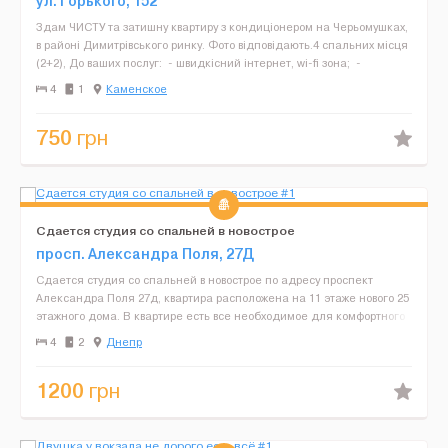
ул. Горького, 152
Здам ЧИСТУ та затишну квартиру з кондиціонером на Черьомушках,
в районі Димитрівського ринку. Фото відповідають.4 спальних місця
(2+2), До ваших послуг: - швидкісний інтернет, wi-fi зона; -
кондиціонер; - плазмов...
4
1
Каменское
750
грн
Сдается студия со спальней в новострое
просп. Александра Поля, 27Д
Сдается студия со спальней в новострое по адресу проспект
Александра Поля 27д, квартира расположена на 11 этаже нового 25
этажного дома. В квартире есть все необходимое для комфортного
проживания, кондиционер, вай фай, подогрев по...
4
2
Днепр
1200
грн