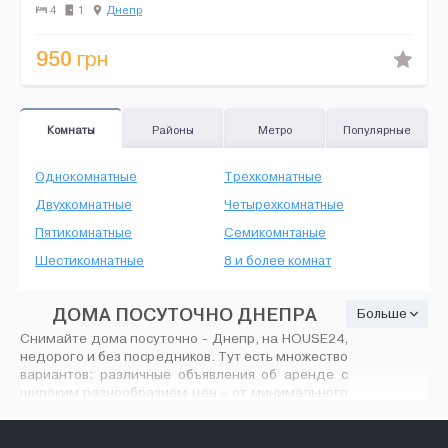
добираться к МРЭО, в клинику Ра...
4
1
Днепр
950
грн
Комнаты
Районы
Метро
Популярные
Однокомнатные
Трехкомнатные
Двухкомнатные
Четырехкомнатные
Пятикомнатные
Семикомнтаные
Шестикомнатные
8 и более комнат
ДОМА ПОСУТОЧНО ДНЕПРА
Больше
Снимайте дома посуточно - Днепр, на HOUSE24,
недорого и без посредников. Тут есть множество
вариантов: различные объявления об аренде с
широким разнообразием цен - от минимального
ремонта до современного VIP дизайна,
количество предлагаемых вариантов вас
порадует. На House24.com.ua найдутся любые