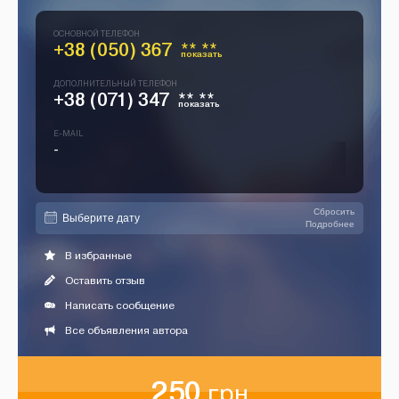
ОСНОВНОЙ ТЕЛЕФОН
+38 (050) 367
** **
показать
ДОПОЛНИТЕЛЬНЫЙ ТЕЛЕФОН
+38 (071) 347
** **
показать
E-MAIL
-
Сбросить
Подробнее
В избранные
Оставить отзыв
Написать сообщение
Все объявления автора
250
грн