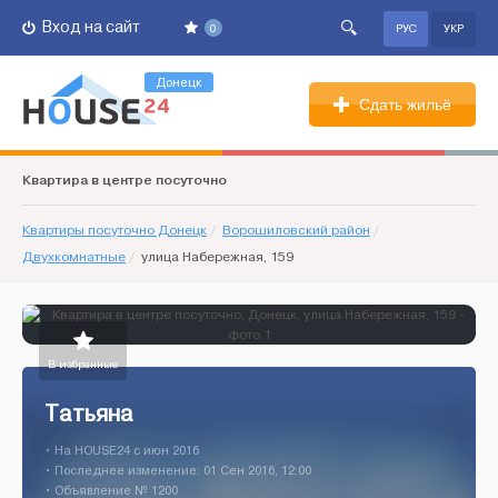
Вход на сайт
0
РУС
УКР
Донецк
Сдать жильё
Квартира в центре посуточно
Квартиры посуточно Донецк
/
Ворошиловский район
/
Двухкомнатные
/
улица Набережная, 159
В избранные
Татьяна
• На HOUSE24 c июн 2016
• Последнее изменение: 01 Сен 2016, 12:00
• Объявление № 1200