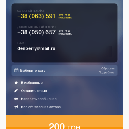
ОСНОВНОЙ ТЕЛЕФОН
+38 (063) 591
** **
показать
ДОПОЛНИТЕЛЬНЫЙ ТЕЛЕФОН
+38 (050) 657
** **
показать
E-MAIL
denberry@mail.ru
Сбросить
Подробнее
В избранные
Оставить отзыв
Написать сообщение
Все объявления автора
200
грн