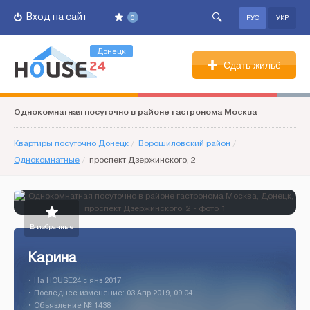
Вход на сайт
0
РУС
УКР
Донецк
Сдать жильё
Однокомнатная посуточно в районе гастронома Москва
Квартиры посуточно Донецк
/
Ворошиловский район
/
Однокомнатные
/
проспект Дзержинского, 2
В избранные
Карина
• На HOUSE24 c янв 2017
• Последнее изменение: 03 Апр 2019, 09:04
• Объявление № 1438