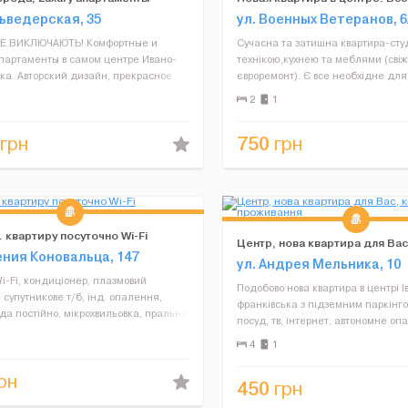
льведерская, 35
ул. Военных Ветеранов, 
Е ВИКЛЮЧАЮТЬ! Комфортные и
Сучасна та затишна квартира-студ
партаменты в самом центре Ивано-
технікою,кухнею та меблями (сві
ка. Авторский дизайн, прекрасное
євроремонт). Є все необхідне дл
ение, 5 минуты до Ратуши и
відпочику в центральній чаcтині м
2
1
ой улицы-"стометровки", а также
виходять у затишний двір). В кварт
их ресторанов, деловых центров...
(40Мб/с), зруч...
750
грн
грн
 квартиру посуточно Wi-Fi
Центр, нова квартира для Вас
ения Коновальца, 147
на проживання
ул. Андрея Мельника, 10
i-Fi, кондиціонер, плазмовий
Подобово нова квартира в центрі І
, супутникове т/б, інд. опалення,
франківська з підземним паркінго
да постійно, мікрохвильовка, пральна
посуд, тв, інтернет, автономне оп
електрочайник, постіль, посуд,
все необхідне для Вашого комфо
4
1
 парковкою у дворі проблеми немає.
проживання. Надаємо звітні докум
2 автобус...
знаходяться: АТБ, го...
рн
450
грн