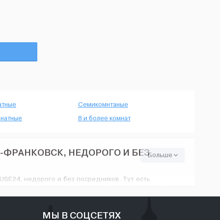
атные
Семикомнтаные
натные
8 и более комнат
-ФРАНКОВСК, НЕДОРОГО И БЕЗ
Больше
SE24, недорого и без посредников. Тут есть
ообразием цен - от минимального ремонта до
орадует. На House24.com.ua найдутся любые
о.
МЫ В СОЦСЕТЯХ