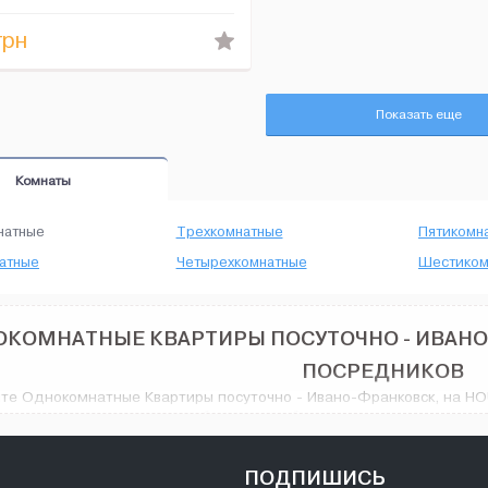
.
грн
Показать еще
Комнаты
натные
Трехкомнатные
Пятикомн
атные
Четырехкомнатные
Шестиком
КОМНАТНЫЕ КВАРТИРЫ ПОСУТОЧНО - ИВАНО
ПОСРЕДНИКОВ
те Однокомнатные Квартиры посуточно - Ивано-Франковск, на HOU
тво вариантов: различные объявления об аренде с широким разн
енного VIP дизайна, количество предлагаемых вариантов вас п
натные Квартиры посуточно в городе Ивано-Франковск, и не тольк
ПОДПИШИСЬ