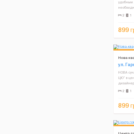
удобным 
необхидн
Цена-каче
2
1
владельц
апартамен
899
г
Нова кв
ул. Гар
НОВА суч
ЦЮ" в цен
дизайнер
Детальніш
2
1
Чудовий в
Нова комф
899
г
Центр г