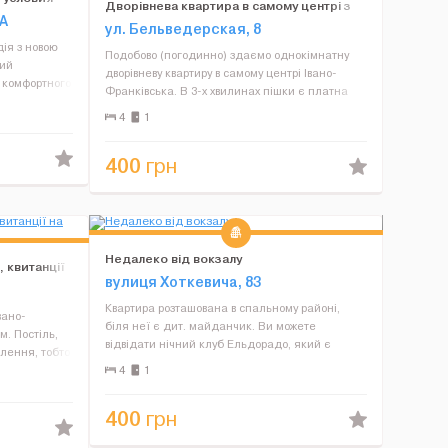
Дворівнева квартира в самому центрі з
6А
кованими сходами
ул. Бельведерская, 8
ія з новою
Подобово (погодинно) здаємо однокімнатну
жий
дворівневу квартиру в самому центрі Івано-
я комфортного
Франківська. В 3-х хвилинах пішки є платна
іста (вікна
автостояка, та під будинком можна зилишати
4
1
ирах є: WI-FI
машину безкоштовно. Рядом знаходяться
магазини, кафе, рестора...
400
грн
Недалеко від вокзалу
, квитанції
вулиця Хоткевича, 83
Квартира розташована в спальному районі,
вано-
біля неї є дит. майданчик. Ви можете
м. Постіль,
відвідати нічний клуб Ельдорадо, який є
алення, тобто
поруч. Крім того ви можете купити все
ртного
4
1
необхідне для приготування їжі в магазині
енти, поруч
Зорепад, який працює до 24.00. Т...
400
грн