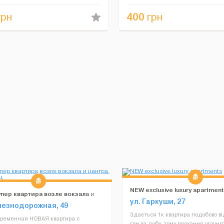
...
доїхати в будь...
400
рн
грн
NEW exclusive luxury apartment
упер квартира возле вокзала и
ул. Гаркуши, 27
 Владелец
лезнодорожная, 49
Здається 1к квартира подобово ві
временная НОВАЯ квартира с
грн за добу, тому прохання уточня