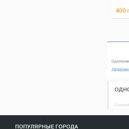
велико..
400
Одноком
Двухкомн
ОДНО
Снимай
множес
соврем
Одноком
ПОПУЛЯРНЫЕ ГОРОДА