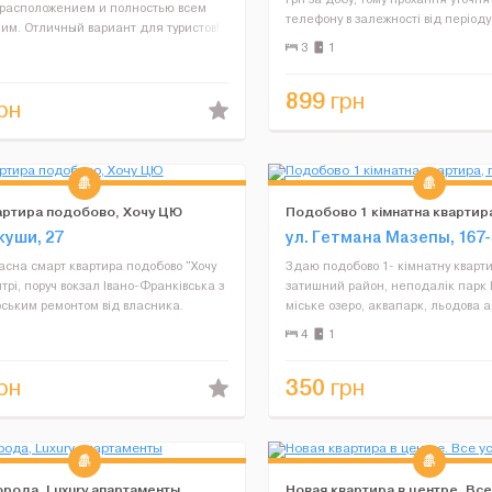
расположением и полностью всем
телефону в залежності від періоду
им. Отличный вариант для туристов!
проживання. Сучасна та простора
ство. Есть другие варианты от
3
1
"ХОЧУ ЦЮ" з чудовим розташуванн
а 425-550 грн. Новые уютные
Забезпечена повністю ВСІМ...
ты, которые обеспечены ...
899
грн
рн
артира подобово, Хочу ЦЮ
Подобово 1 кімнатна квартир
стан
куши, 27
ул. Гетмана Мазепы, 167-
асна смарт квартира подобово "Хочу
Здаю подобово 1- кімнатну кварти
трі, поруч вокзал Івано-Франківська з
затишний район, неподалік парк
ським ремонтом від власника.
міське озеро, аквапарк, льодова 
е в Google по запиту: ХОЧУ ЦЮ
супермаркет "Сільпо". Гарний рем
4
1
аріант, де ціна відповідає якості!
посуд постіль, бойлер, телевізор, 
ортна кварт...
Власник. ...
350
рн
грн
орода, Luxury апартаменты
Новая квартира в центре. Все