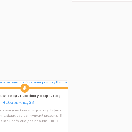
а знаходиться біля університету
 газу
я Набережна, 38
 розміщена біля університету Нафти і
вікна відкривається чудовий краєвид. В
 є все необхідне для проживання. В
і є чиста білизна, рушники. 20 хвилин
 центру. 20 хвилин пішки до Сільпо