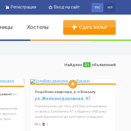
Регистрация
Вход на сайт
РУС
УКР
иницы
Хостелы
Сдать жильё
Найдено
21
объявлений
Подобово квартира, р-н Вокзалу
оремонтом
ул. Железнодорожная, 47
Помешкання Live Here and Now розташоване
роремонтом.
по вулиці Залізнична 47, в будинку 1920 року,
і зручності
який відноситься до культурної спадщини
я. Біля
Івано-Франківська, біля самого вокзалу. До
адського
2
1
Ваших послуг безкоштовна парковка та
без проблем