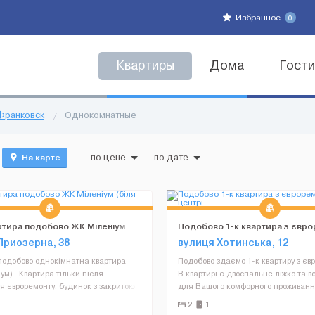
Избранное
0
Квартиры
Дома
Гост
Франковск
/
Однокомнатные
На карте
по цене
по дате
ртира подобово ЖК Міленіум
Подобово 1-к квартира з євр
ра)
в центрі
Приозерна, 38
вулиця Хотинська, 12
подобово однокімнатна квартира
Подобово здаємо 1-к квартиру з єв
ум). Квартира тільки після
В квартирі є двоспальне ліжко та вс
 євроремонту, будинок з закритою
для Вашого комфорного проживанн
 під цілодобовою охороною, біля
будинку знаходиться зупинка гром
2
1
ера та парку, 5 хв на авто до центру.
транспорту, на якому Ви зможете 