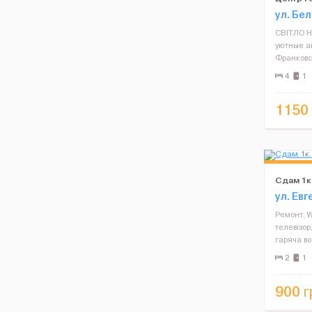
ул. Бе
СВІТЛО Н
уютные а
Франковс
располож
4
1
пешеходн
всех лучш
1150
Сдам 1к.
ул. Евг
Ремонт, W
телевізор
гаряча во
машинка, 
2
1
праска, з
До центру 
900
г