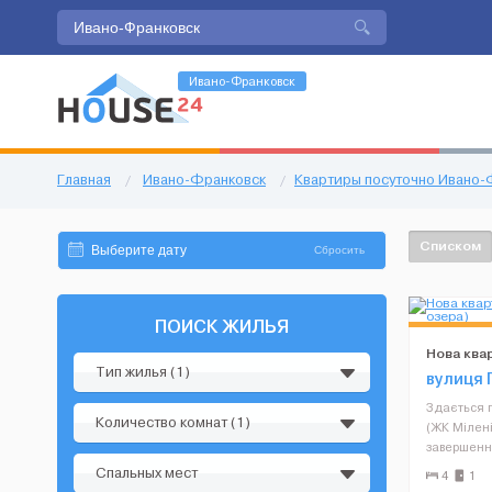
Ивано-Франковск
Главная
/
Ивано-Франковск
/
Квартиры посуточно Ивано-
Списком
Сбросить
ПОИСК ЖИЛЬЯ
Нова ква
Тип жилья (1)
(біля озе
вулиця 
Здається 
Количество комнат (1)
(ЖК Мілені
завершення
територією
Спальных мест
4
1
міського оз