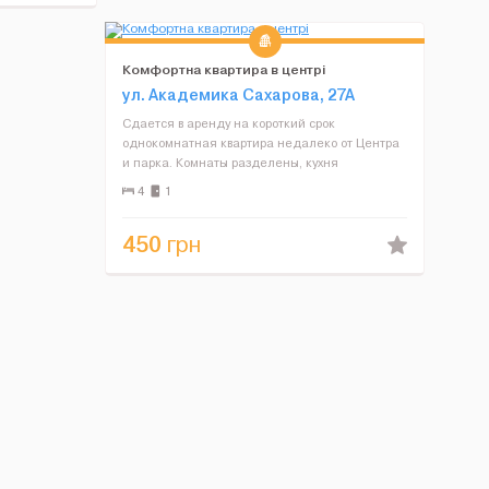
Комфортна квартира в центрі
ул. Академика Сахарова, 27А
Сдается в аренду на короткий срок
однокомнатная квартира недалеко от Центра
и парка. Комнаты разделены, кухня
объединена с залом, ремонт, отопление
4
1
автономное, подогрев пола, Интернет Wi-Fi,
стиральная машина, плазменный 3D телеви...
450
грн