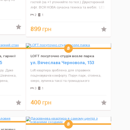
гостей (за +1 уточняйте по тел.) Двухсторонній
ліфт. ВСЯ НОВА сучасна техніка та меблі. LED
 квартира
TV, циф. ТБ, WI-FI, LED підсвітка, зручна
2
1
ям!
ортопедична євро книжка. ЗАВЖДИ чиста та
свіж...
899
грн
а, гарний
LOFT посуточно студія возле парка
5
ул. Вячеслава Черновола, 153
ру. Дуже
Loft квартира зроблена для справжніх
 Шевченка,
поціновувачів комфорту. Поруч парк, стоянка,
арена,
озеро, зупинка таксі та громадського
онт, техніка,
транспорта, робимо документи для
3
1
праска, фен.
відряджень. В квартирі є все необхідне для
комфортного проживання. В цьому ж б...
400
грн
 условия