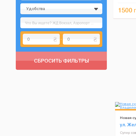
Поруч з квар
Удобства
1500
г
-
СБРОСИТЬ ФИЛЬТРЫ
Новая с
центра.
ул. Же
Супер со