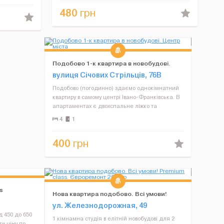
безкоштовний Wi-Fi на в...
480
грн
Подобово 1-к квартира в новобудові.
Центр міста
вулиця Січових Стрільців, 76В
Подобово (погодинно) здаємо однокімнатний
квартиру в самому центрі Івано-Франківська. В
апартаментах є двохспальне ліжко та
розкладний диван, який коли розкладається
4
1
стає з розмірами двохспального ліжка і дуже
зручний. Біля будинк...
400
грн
s
Нова квартира подобово. Всі умови!
Premium class. Євроремонт 2017 р
ул. Железнодорожная, 49
д 450 до 650
1 кімнамна студія в елітній новобудові для 2
ти ціну по