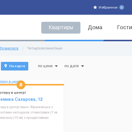
Избранное
0
Квартиры
Дома
Гост
Франковск
/
Четырехкомнатные
На карте
по цене
по дате
ртиру в центрі
демика Сахарова, 12
иру в центрі Івано-Франківська з
ностями неподалік стометрівки (7 хв
 вокзалу (15 хв) з продуктовими
и поблизу та можливістю безплатно
атись поряд з будинком (можливе