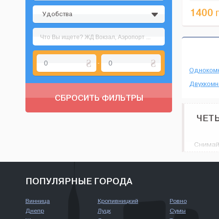
також плат
1400
г
Удобства
-
Одноком
Двухкомн
СБРОСИТЬ ФИЛЬТРЫ
ЧЕТ
Снимай
есть м
до сов
Четырех
ПОПУЛЯРНЫЕ ГОРОДА
Винница
Кропивницкий
Ровно
Днепр
Луцк
Сумы