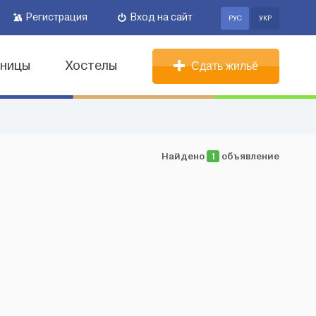
Регистрация
Вход на сайт
РУС
УКР
иницы
Хостелы
Сдать жильё
Найдено
1
объявление