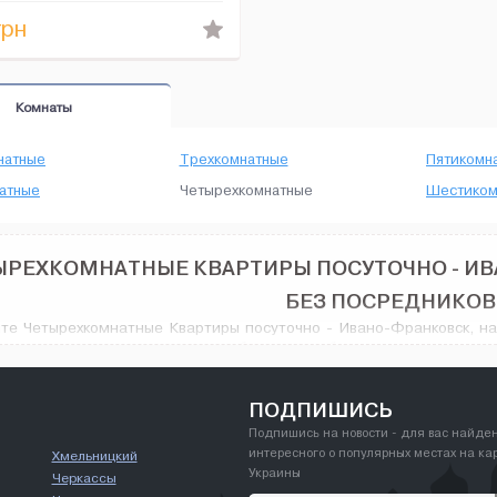
не па...
рн
Комнаты
натные
Трехкомнатные
Пятикомн
атные
Четырехкомнатные
Шестиком
ЫРЕХКОМНАТНЫЕ КВАРТИРЫ ПОСУТОЧНО - ИВ
БЕЗ ПОСРЕДНИКОВ
те Четырехкомнатные Квартиры посуточно - Ивано-Франковск, на
ножество вариантов: различные объявления об аренде с широким р
ременного VIP дизайна, количество предлагаемых вариантов вас 
комнатные Квартиры посуточно в городе Ивано-Франковск, и не то
ПОДПИШИСЬ
Подпишись на новости - для вас найде
интересного о популярных местах на ка
Хмельницкий
Украины
Черкассы