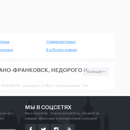
атные
Семикомнтаные
натные
8 и более комнат
АНО-ФРАНКОВСК, НЕДОРОГО И
Больше
 HOUSE24, недорого и без посредников. Тут
азнообразием цен - от минимального ремонта
порадует. На House24.com.ua найдутся любые
лько.
МЫ В СОЦСЕТЯХ
но много
Мы в соцсетях - присоединяйтесь, следите за
рте
новыми объектами и интересными статьями!