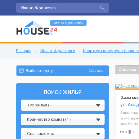
Ивано-Франковск
Главная
/
Ивано-Франковск
/
Квартиры посуточно Ивано-
Списком
Сбросить
ПОИСК ЖИЛЬЯ
Здам ква
ул. Ака
Тип жилья (1)
Здам кварт
усіма зруч
Количество комнат (1)
ходьби) та
магазинам
8
4
Спальных мест
припаркув