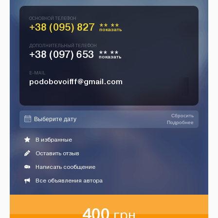
ОСНОВНОЙ ТЕЛЕФОН
+38 (095) 827
** **
показать
ДОПОЛНИТЕЛЬНЫЙ ТЕЛЕФОН
+38 (097) 653
** **
показать
E-MAIL
podobovoifff@gmail.com
Сбросить
Подробнее
В избранные
Оставить отзыв
Написать сообщение
Все объявления автора
400
грн