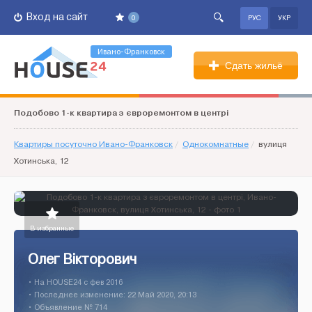
Вход на сайт
0
РУС
УКР
Ивано-Франковск
Сдать жильё
Подобово 1-к квартира з євроремонтом в центрі
Квартиры посуточно Ивано-Франковск
/
Однокомнатные
/
вулиця
Хотинська, 12
В избранные
Олег Вікторович
• На HOUSE24 c фев 2016
• Последнее изменение: 22 Май 2020, 20:13
• Объявление № 714