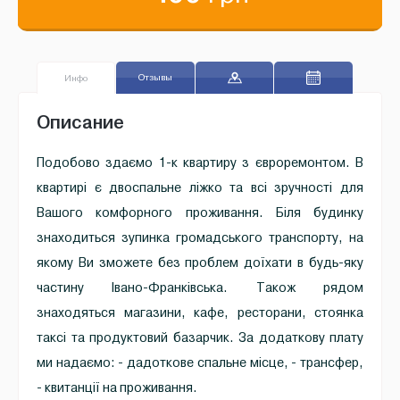
Отзывы
Инфо
Описание
Подобово здаємо 1-к квартиру з євроремонтом. В
квартирі є двоспальне ліжко та всі зручності для
Вашого комфорного проживання. Біля будинку
знаходиться зупинка громадського транспорту, на
якому Ви зможете без проблем доїхати в будь-яку
частину Івано-Франківська. Також рядом
знаходяться магазини, кафе, ресторани, стоянка
таксі та продуктовий базарчик. За додаткову плату
ми надаємо: - дадоткове спальне місце, - трансфер,
- квитанції на проживання.