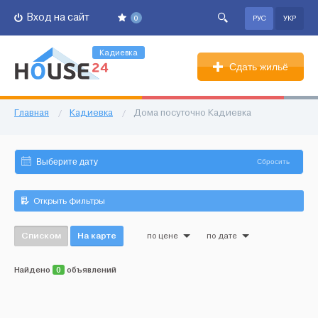
Вход на сайт
0
РУС
УКР
Кадиевка
Сдать жильё
Главная
/
Кадиевка
/
Дома посуточно Кадиевка
Сбросить
Открыть фильтры
Списком
На карте
по цене
по дате
Найдено
0
объявлений