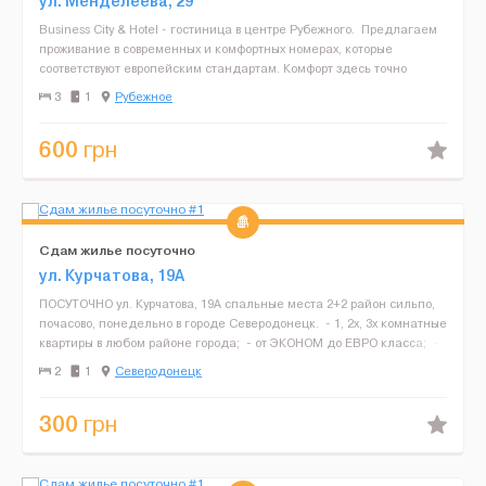
ул. Менделеева, 29
Business City & Hotel - гостиница в центре Рубежного. Предлагаем
проживание в современных и комфортных номерах, которые
соответствуют европейским стандартам. Комфорт здесь точно
обеспечен. Что же предлагает нам гостиниц...
3
1
Рубежное
600
грн
Сдам жилье посуточно
ул. Курчатова, 19А
ПОСУТОЧНО ул. Курчатова, 19А спальные места 2+2 район сильпо,
почасово, понедельно в городе Северодонецк. - 1, 2х, 3х комнатные
квартиры в любом районе города; - от ЭКОНОМ до ЕВРО класса; -
цены от 250 грн д...
2
1
Северодонецк
300
грн