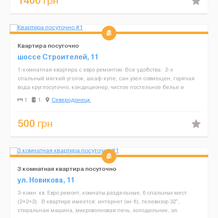
1400
грн
Квартира посуточно
шоссе Строителей, 11
1-комнатная квартира с евро ремонтом. Все удобства: 2-х
спальный мягкий уголок, шкаф-купе, сан узел совмещен, горячая
вода круглосуточно, кондиционер, чистое постельное белье и
полотенца, телевизор 32", Wi-fi, интернет,...
1
1
Северодонецк
500
грн
3 комнатная квартира посуточно
ул. Новикова, 11
3-комн. кв. Евро ремонт, комнаты раздельные, 6 спальных мест
(2+2+2). В квартире имеется: интернет (wi-fi), телевизор 32",
стиральная машина, микроволновая печь, холодильник, эл.