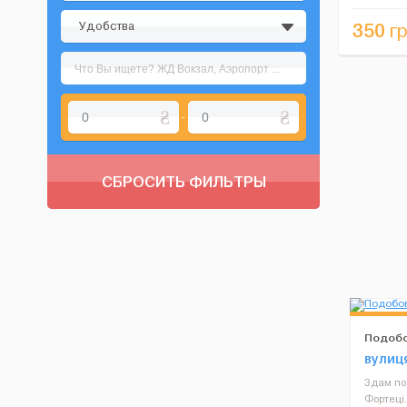
комнатой. 
Удобства
350
гр
-
СБРОСИТЬ ФИЛЬТРЫ
Подобо
вулиц
6/23
Здам под
Фортеці.