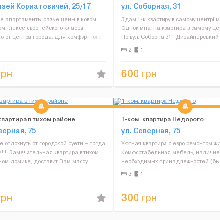
язей Кориатовичей, 25/17
ул. Соборная, 31
е апартаменты размещены в новом
Здам 1-к квартиру в самому центрі м
омплексе европейского класса
Однокімнатна квартира в самому цен
о от центра города. Для комфортного
По вул. Соборна 31. Дизайнерський
ния гостей апартаменты оснащены
2020 року. Є все необхідне. Велике
2
1
нной кухней, предоставляется
двоспальне ліжко, двоспальний ро
ый Wi-Fi доступ. Для удобства...
диван. Г...
600
грн
грн
квартира в тихом районе
1-ком. квартира Недорого
верная, 75
ул. Северная, 75
е отдохнуть от городской суеты – тогда
Уютная квартира с евро ремонтом жд
м!!! Замечательная квартира в тихом
Комфортабельная мебель, наличие 
ном домике, доставит Вам массу
необходимых принадлежностей (бы
ствия! Комфортабельная мебель,
техника, Wi-Fi, новая сантехника, ТВ
3
1
 всех необходимых принадлежностей
постельные принадлежности и поло
т...
сделает Ваш отдых легким и приятн
300
грн
грн