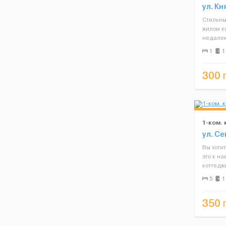
ул. Кн
Стильны
жилом к
недалек
прожива
1
1
совреме
бесплатн
300
1-ком. 
ул. Се
Вы хотит
это к на
коттедж
удоволь
5
1
наличие
(бытовая 
350