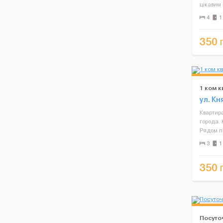
цікавим
усім не
4
1
прожива
паркоміс
350
1 ком 
ул. Кн
Квартир
города. 
Рядом п
пиццери
3
1
прод.маг
тихо – о
350
Посуто