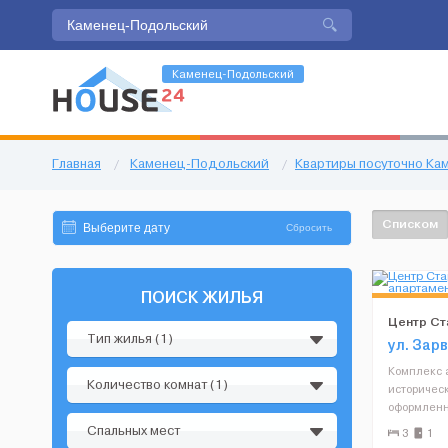
Каменец-Подольский
Главная
/
Каменец-Подольский
/
Квартиры посуточно К
Списком
Сбросить
ПОИСК ЖИЛЬЯ
Центр Ст
Тип жилья (1)
сдаются 
ул. Зарв
Комплекс 
Количество комнат (1)
историческ
оформленн
мебелью,L
Спальных мест
3
1
спутниковы