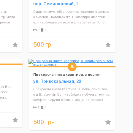
пер. Семинарский, 1
іста.
Сдам уютную, обустроенную квартиру в центре
трі міста.
Каменец-Подольского. В квартире имеется
 ремонт
вся необходимая техника: кабельное ТВ (70
см диагональ), с/м автомат, холодильник,
3
1
зкладний
микроволновая печь, утюг, фен. Хороший
ремонт. Горячая вода-все...
500
грн
Прекрасна чиста квартира, з новим
ремонтом, від власників
ул. Привокзальная, 22
ёт Вас.
Прекрасна чиста квартира, з новим ремонтом,
всех
від Власників. Вся необхідна побутова техніка,
товая
комфортні зручні спальні місця, одноразові
,
засоби гігієни, якісна постіль та рушники. Wi-
4
1
тенца),
Fi, чиста новобудова, доглянутий двір, у двор...
ым....
500
грн