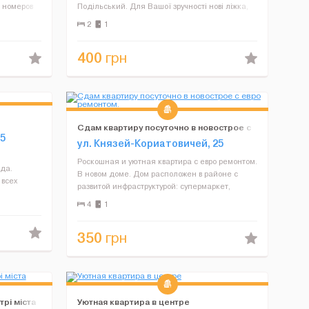
 номеров
Подільський. Для Вашої зручності нові ліжка,
фортного
душові кабіни, плазмові ТВ, Wi-Fi,
2
1
4 чел. В
мікрохвильовки, посуд, фен, праска, постільна
білизна. Поруч всі голо...
400
грн
Сдам квартиру посуточно в новострое с
5
евро ремонтом.
ул. Князей-Кориатовичей, 25
,
Роскошная и уютная квартира с евро ремонтом.
да.
В новом доме. Дом расположен в районе с
всех
развитой инфраструктурой: супермаркет,
товая
продовольственный магазин, стоматологии,
4
1
,
медицинские центры, фитнесс клуб, гриль-
тенца),
бар, детские площадки и р...
350
грн
рі міста
Уютная квартира в центре