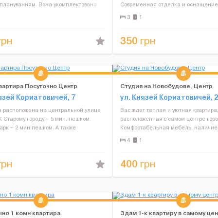
 плануванням. Вона укомплектована
Современная отделка и оснащение
обхідним для комфортного
включает все необходимое для ком
3
1
ння. Також доступні безкоштовні
семейного отдыха. Проживание от 2-
ця. ...
шаговой доступности историческ...
350
грн
грн
квартира Посуточно Центр
Студия на Новобудове, Центр
язей Кориатовичей, 7
ул. Князей Кориатовичей, 2
а расположена на центральной улице
Вас ждет теплая и уютная квартира
К Старому городу – 5 мин. пешком.
расположенная в самом центре горо
арк – 2 мин пешком. А также
Комфортабельная мебель, наличие 
и, суши-бар, стейк-хаус,
необходимых принадлежностей (бы
4
1
азины, остановка, рынок. В квартире
техника, Wi-Fi, новая сантехника, ТВ
кна выход...
постельные принадлежности и поло
400
грн
грн
сделае...
чно 1 комн квартира
Здам 1-к квартиру в самому цент