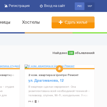
Регистрация
Вход на сайт
РУС
УКР
иницы
Хостелы
Сдать жильё
Найдено
38
объявлений
 квартира
2-ком. квартира в Центре Ремонт
ул. Драгоманова, 12
а – студия
В квартире сделан евроремонт. Она
ью
укомплектована всей необходимой техникой –
м для
телевизор, спутник, Wi-Fi, холодильник. У нас
 постель,
всегда тепло и есть горячая вода, так как
4
1
димая
стоит инд. отопление. Также в наличии