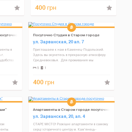
посуда, чистое постел...
400
грн
посуточно
Посуточно Студия в Старом городе
ул. Зарванская, 20 ап. 7
менты в
Приглашаем к нам в Каменец-Подольский.
 г.
Здесь вы окунетесь в прекрасную атмосферу
удобства
Средневековья. Для проживания мы
лазменные
предлагаем Вам уютные апартаменты. В
5
1
и, посуда,
которых имеются – кровать, диван, обеденный
стол, стулья, вешалка, ...
400
грн
уши"
Апартаменты в Старом городе посуточно
ул. Зарванская, 20, ап. 4
изи
СТАРЕ МІСТО! Розкішні апартаменти в самому
менты.
серці історичного центру м. Кам'янець-