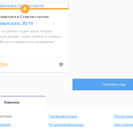
 квартира в Старом городе
рванская, 20/10
 посуточно студия возле Ратуши.
ный дизайн, новая мебель и техника -
 Вашего комфортного проживания.
есплатный Wi-Fi, чистое белье и
 В пешей доступности все главные
имечательности города....
грн
Показать еще
Комнаты
натные
Трехкомнатные
Пятикомн
атные
Четырехкомнатные
Шестиком