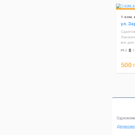
1-ком.
ул. За
Сдается
Лаконич
все для
Также б
2
1
посуда.
достопр
500
Одноком
Двухкомн