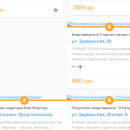
посуда. В квартире есть: хо...
Имеется отдельная ...
300
грн
н
Апартаменты в Старом городе 
ул. Зарванская, 20
СТАРЫЙ ГОРОД! Роскошные апарта
самом сердце исторического центра
Каменец-Подольский. Для Вашего 
новые кровати, душевые кабины, п
4
1
ТВ, Wi-Fi, микроволновки, эл.чайник
фен, утюг, постельное белье...
400
грн
во квартира біля Фортеці
Посуточно Апартаменты " У Рат
я Іоанно-Предтеченська,
ул. Зарванская, 20 комн. 4
обово квартиру в пішій доступності від
В самом центре Старого города вбл
 Квартира - сучасна, простора, з
Ратуши. Посуточно сдаются апарта