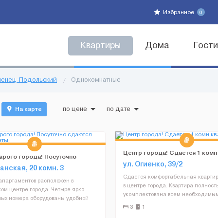
Избранное
0
Квартиры
Дома
Гост
аменец-Подольский
/
Однокомнатные
На карте
по цене
по дате
Центр города! Сдается 1 комн
арого города! Посуточно
студио
ул. Огиенко, 39/2
апартаменты
анская, 20 комн. 3
Сдается комфортабельная квартир
апартаментов расположен в
в центре города. Квартира полност
ом центре города. Четыре ярко
укомплектована всем необходимы
ых номера оборудованы удобной
комфортного, проживания – чистая
ED телевизорами, бесплатным WI-FI,
3
1
банные принадлежности, необхо
м ТВ, собственной кухней и ванной