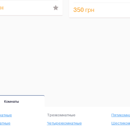
 рядом стейк-ха...
вместительность 4-6 чел...
н
350
грн
Комнаты
натные
Трехкомнатные
Пятикомн
атные
Четырехкомнатные
Шестиком