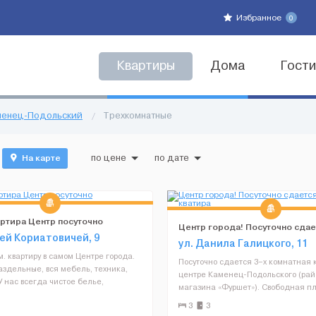
Избранное
0
Квартиры
Дома
Гост
аменец-Подольский
/
Трехкомнатные
На карте
по цене
по дате
артира Центр посуточно
Центр города! Посуточно сдае
зей Кориатовичей, 9
комн кватира
ул. Данила Галицкого, 11
. квартиру в самом Центре города.
Посуточно сдается 3–х комнатная к
аздельные, вся мебель, техника,
центре Каменец-Подольского (рай
У нас всегда чистое белье,
магазина «Фуршет»). Свободная п
 На кухне есть вся необходимая
квартиры, комнаты раздельные: ку
3
3
я приготовления вкусной домашней
гостиная,2 спальни. Максимальна