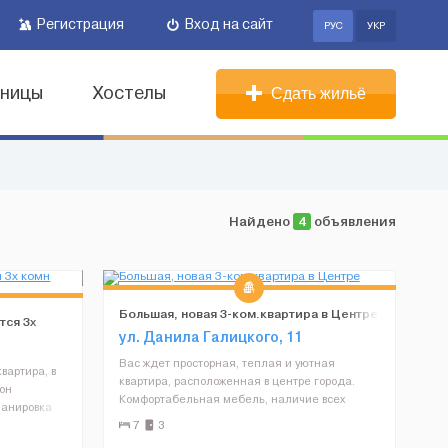
Регистрация
Вход на сайт
РУС
УКР
иницы
Хостелы
Сдать жильё
Найдено
4
объявления
Большая, новая 3-ком.квартира в Центре
тся 3х
ул. Данила Галицкого, 11
Вас ждет просторная, теплая и уютная
вартира, в
квартира, расположенная в центре города.
он
Комфортабельная мебель, наличие всех
ланировка
необходимых принадлежностей (бытовая
хня,
7
3
техника, Wi-Fi, новая сантехника, ТВ,
я