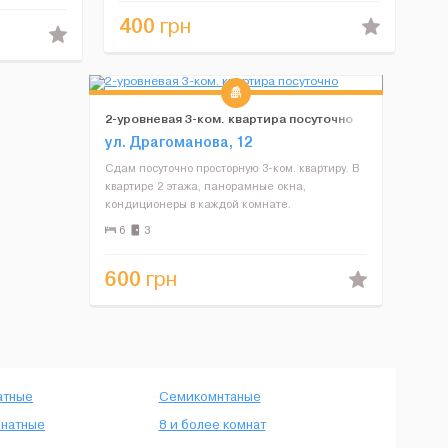
постельные принадлежности и полотенца), ...
400
грн
2-уровневая 3-ком. квартира посуточно
ул. Драгоманова, 12
Сдам посуточно просторную 3-ком. квартиру. В
квартире 2 этажа, панорамные окна,
кондиционеры в каждой комнате.
Современная мебель и техника обеспечат
6
3
комфортный отдых. Квартира оборудована 2
санузлами – душ. кабиной и углово...
600
грн
атные
Семикомнтаные
натные
8 и более комнат