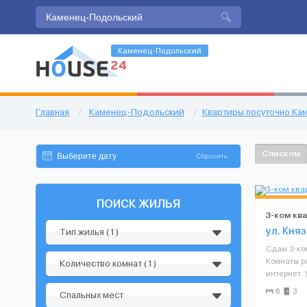
Каменец-Подольский
Главная
/
Каменец-Подольский
/
Квартиры посуточно К
Списком
Сбросить
ПОИСК ЖИЛЬЯ
3-ком кв
ул. Кня
Тип жилья (1)
Сдам 3-ком
Комнаты р
Количество комнат (1)
интернет. 
полотенца.
6
3
Спальных мест
посуда дл