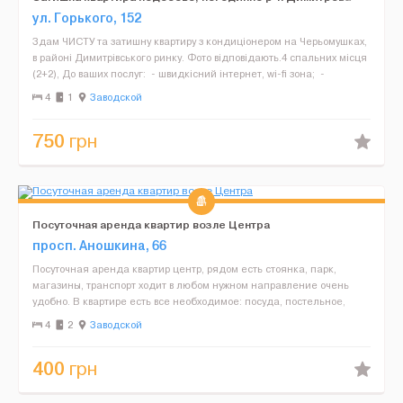
ул. Горького, 152
Здам ЧИСТУ та затишну квартиру з кондиціонером на Черьомушках,
в районі Димитрівського ринку. Фото відповідають.4 спальних місця
(2+2), До ваших послуг: - швидкісний інтернет, wi-fi зона; -
кондиціонер; - плазмов...
4
1
Заводской
750
грн
Посуточная аренда квартир возле Центра
просп. Аношкина, 66
Посуточная аренда квартир центр, рядом есть стоянка, парк,
магазины, транспорт ходит в любом нужном направление очень
удобно. В квартире есть все необходимое: посуда, постельное,
полотенце, телевизор, интернет, горячая вода и т.д....
4
2
Заводской
400
грн