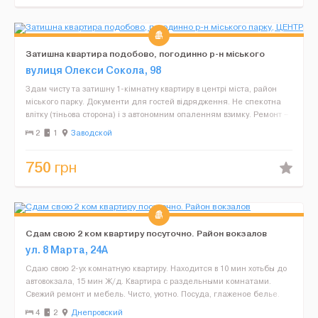
Затишна квартира подобово, погодинно р-н міського
парку, ЦЕНТР
вулиця Олекси Сокола, 98
Здам чисту та затишну 1-кімнатну квартиру в центрі міста, район
міського парку. Документи для гостей відрядження. Не спекотна
влітку (тіньова сторона) і з автономним опаленням взимку. Ремонт –
інтер'єрний авторський проект, ...
2
1
Заводской
750
грн
Сдам свою 2 ком квартиру посуточно. Район вокзалов
ул. 8 Марта, 24А
Сдаю свою 2-ух комнатную квартиру. Находится в 10 мин хотьбы до
автовокзала, 15 мин Ж/д. Квартира с раздельными комнатами.
Свежий ремонт и мебель. Чисто, уютно. Посуда, глаженое белье.
Для праздников не сдаю, фото в обьявлении соо...
4
2
Днепровский