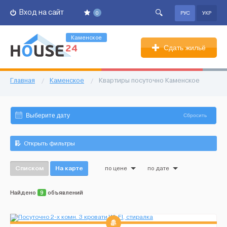
Вход на сайт
0
РУС
УКР
Каменское
Сдать жильё
Главная
/
Каменское
/
Квартиры посуточно Каменское
Сбросить
Открыть фильтры
Списком
На карте
по цене
по дате
Найдено
9
объявлений