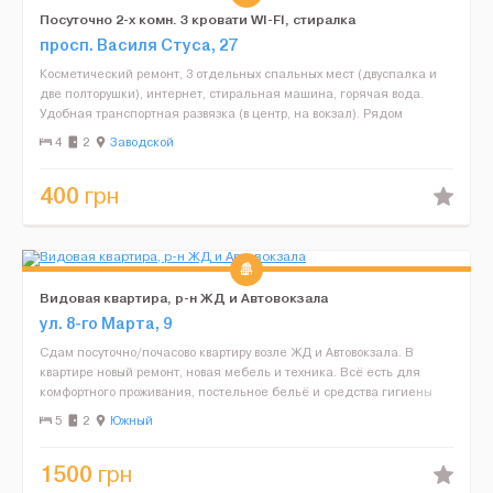
Посуточно 2-х комн. 3 кровати WI-FI, стиралка
просп. Василя Стуса, 27
Косметический ремонт, 3 отдельных спальных мест (двуспалка и
две полторушки), интернет, стиральная машина, горячая вода.
Удобная транспортная развязка (в центр, на вокзал). Рядом
круглосуточные магазины, стоянка....
4
2
Заводской
400
грн
Видовая квартира, р-н ЖД и Автовокзала
ул. 8-го Марта, 9
Сдам посуточно/почасово квартиру возле ЖД и Автовокзала. В
квартире новый ремонт, новая мебель и техника. Всё есть для
комфортного проживания, постельное бельё и средства гигиены
предоставляем. Красивый вид на город. В квартире ...
5
2
Южный
1500
грн