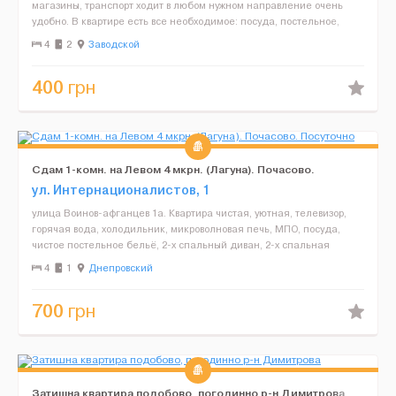
магазины, транспорт ходит в любом нужном направление очень
удобно. В квартире есть все необходимое: посуда, постельное,
полотенце, телевизор, интернет, горячая вода и т.д....
4
2
Заводской
400
грн
Сдам 1-комн. на Левом 4 мкрн. (Лагуна). Почасово.
Посуточно
ул. Интернационалистов, 1
улица Воинов-афганцев 1а. Квартира чистая, уютная, телевизор,
горячая вода, холодильник, микроволновая печь, МПО, посуда,
чистое постельное бельё, 2-х спальный диван, 2-х спальная
кровать, Wi-Fi. Посуточно, почасово, понедельно, м...
4
1
Днепровский
700
грн
Затишна квартира подобово, погодинно р-н Димитрова