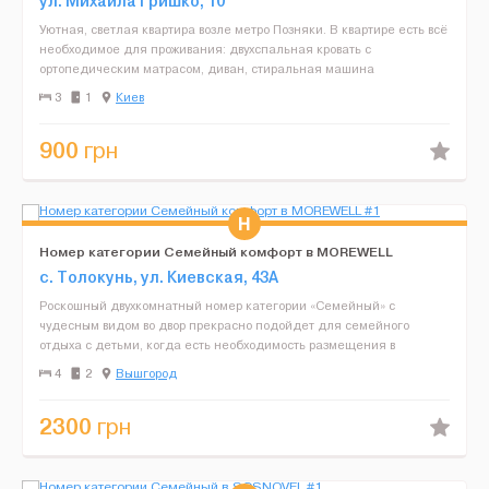
ул. Михаила Гришко, 10
Уютная, светлая квартира возле метро Позняки. В квартире есть всё
необходимое для проживания: двухспальная кровать с
ортопедическим матрасом, диван, стиральная машина
кондиционер, кухня укомплектована посудой. Рядом торговые
3
1
Киев
центр...
900
грн
Номер категории Семейный комфорт в MOREWELL
с. Толокунь, ул. Киевская, 43А
Роскошный двухкомнатный номер категории «Семейный» с
чудесным видом во двор прекрасно подойдет для семейного
отдыха с детьми, когда есть необходимость размещения в
отдельных комнатах. Семейный номер удобно раздел...
4
2
Вышгород
2300
грн