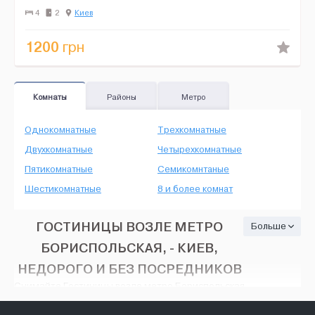
Супутникове ТБ, кондиц...
4
2
Киев
1200
грн
Комнаты
Районы
Метро
Однокомнатные
Трехкомнатные
Двухкомнатные
Четырехкомнатные
Пятикомнатные
Семикомнтаные
Шестикомнатные
8 и более комнат
ГОСТИНИЦЫ ВОЗЛЕ МЕТРО
Больше
БОРИСПОЛЬСКАЯ, - КИЕВ,
НЕДОРОГО И БЕЗ ПОСРЕДНИКОВ
Снимайте Гостиницы возле метро Бориспольская
- Киев, на HOUSE24, недорого и без
посредников. Тут есть множество вариантов: