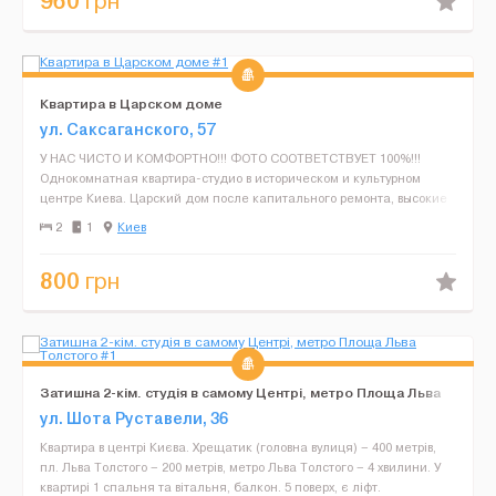
960
грн
Квартира в Царском доме
ул. Саксаганского, 57
У НАС ЧИСТО И КОМФОРТНО!!! ФОТО СООТВЕТСТВУЕТ 100%!!!
Однокомнатная квартира-студио в историческом и культурном
центре Киева. Царский дом после капитального ремонта, высокие
потолки 4 м. Находится на 3-м этаже 4-ти этажного ...
2
1
Киев
800
грн
Затишна 2-кім. студія в самому Центрі, метро Площа Льва
Толстого
ул. Шота Руставели, 36
Квартира в центрі Києва. Хрещатик (головна вулиця) – 400 метрів,
пл. Льва Толстого – 200 метрів, метро Льва Толстого – 4 хвилини. У
квартирі 1 спальня та вітальня, балкон. 5 поверх, є ліфт.