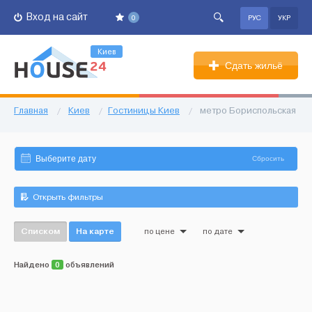
Вход на сайт
0
РУС
УКР
Киев
Сдать жильё
Главная
/
Киев
/
Гостиницы Киев
/
метро Бориспольская
Сбросить
Открыть фильтры
Списком
На карте
по цене
по дате
Найдено
0
объявлений