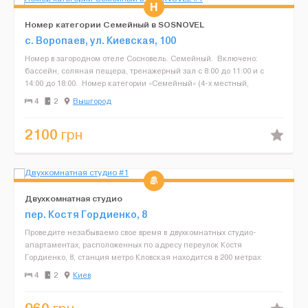
Номер категории Семейный в SOSNOVEL
с. Воропаев, ул. Киевская, 100
Номер в загородном отеле Сосновель. Семейный. Включено:
бассейн, соляная пещера, тренажерный зал с 8:00 до 11:00 и с
14:00 до 18:00. Номер категории «Семейный» (4-х местный,
двухкомнатный) жилой площадью 30...
4
2
Вышгород
2100
грн
Двухкомнатная студио
пер. Костя Гордиенко, 8
Проведите незабываемо свое время в двухкомнатных студио-
апартаментах, расположенных по адресу переулок Костя
Гордиенко, 8, станция метро Кловская находится в 200 метрах.
Здесь всегда тепло и уютно благодаря изысканному светлому ин...
4
2
Киев