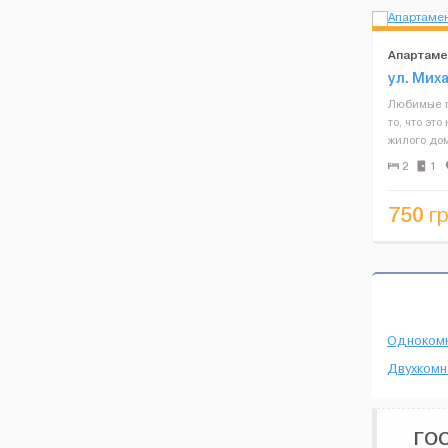
Апартаме
ул. Мих
Любимые г
то, что это
жилого до
видеонабл
2
1
площадка 
под кругло
750
гр
Одноком
Двухкомн
ГО