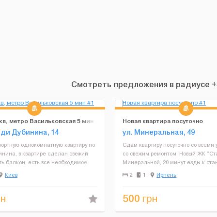
Смотреть предложения в радиусе +3
кв, метро Васильковская 5 мин
Новая квартира посуточно
оди Дубинина, 14
ул. Минеральная, 49
ортную однокомнатную квартиру по
Сдам квартиру посуточно со всеми
инина, в квартире сделан свежий
со свежим ремонтом. Новый ЖК "Ста
ть балкон, есть все необходимое
Минеральной, 20 минут езды к ста
вания, большая двухспальная
Академгородок на марщрутке (каж
Киев
2
1
Ирпень
елевизор, интернет, холодильник,
минут), 10 минут пешком к центру 
я машинка, рядом...
рядом парк "Дубки", ...
500
н
грн