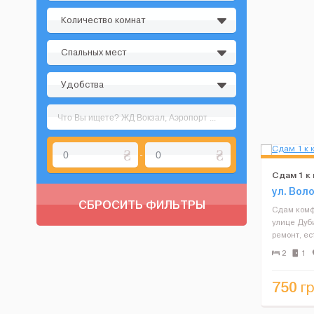
Количество комнат
Спальных мест
Удобства
-
Сдам 1 к 
ул. Вол
СБРОСИТЬ ФИЛЬТРЫ
Сдам комф
улице Дуб
ремонт, ес
для прожи
2
1
кровать, т
стиральна
750
гр