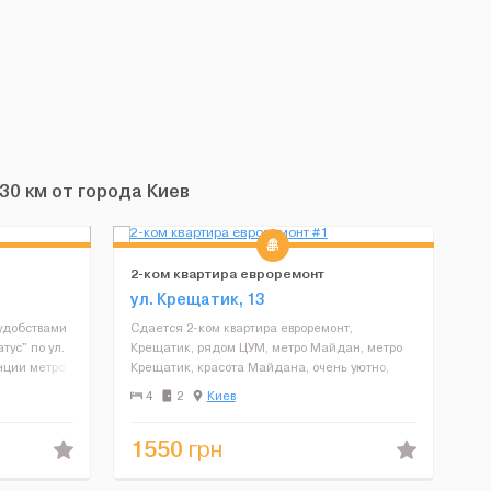
0 км от города Киев
2-ком квартира евроремонт
ул. Крещатик, 13
 удобствами
Сдается 2-ком квартира евроремонт,
тус" по ул.
Крещатик, рядом ЦУМ, метро Майдан, метро
нции метро
Крещатик, красота Майдана, очень уютно,
дые 5
красиво, есть все необходимое, интернет,
4
2
Киев
Ирпеня,
кухня со встроенной техникой, вы захотите
вернуться к нам вскоре. Чистый ...
1550
грн