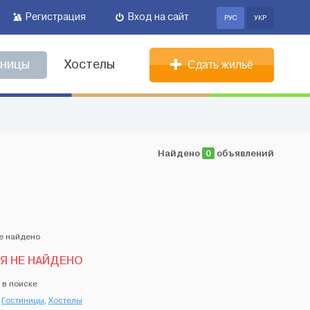
Регистрация
Вход на сайт
РУС
УКР
иницы
Хостелы
Сдать жильё
Найдено
0
объявлений
Я НЕ НАЙДЕНО
 в поиске
,
Гостиницы
,
Хостелы