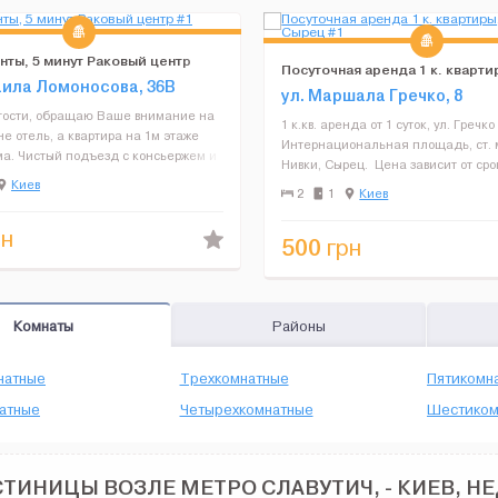
нты, 5 минут Раковый центр
Посуточная аренда 1 к. квартир
аила Ломоносова, 36В
Нивки, Сырец
ул. Маршала Гречко, 8
ости, обращаю Ваше внимание на
1 к.кв. аренда от 1 суток, ул. Гречко 
 не отель, а квартира на 1м этаже
Интернациональная площадь, ст. 
ма. Чистый подъезд с консьержем и
Нивки, Сырец. Цена зависит от сро
юдением. Во дворе огромная
Киев
проживания. Рядом сквер, парк, оз
2
1
Киев
для деток. Квартира и территория
магазины, две ветки метро. Три сп
суточной охран...
места. 2-х спальный диван, кров...
н
500
грн
Комнаты
Районы
натные
Трехкомнатные
Пятикомн
атные
Четырехкомнатные
Шестиком
СТИНИЦЫ ВОЗЛЕ МЕТРО СЛАВУТИЧ, - КИЕВ, Н