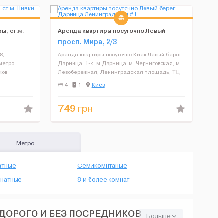
ы, ст.м.
Аренда квартиры посуточно Левый
берег Дарница Ленинградская
просп. Мира, 2/3
8,
Аренда квартиры посуточно Киев Левый берег
метро
Дарница, 1-к, м.Дарница, м. Черниговская, м.
ков
Левобережная, Ленинградская площадь, ТЦ
еро,
«ДАРНИЦА», МВЦ (Международный
4
1
Киев
альных
выставоный центр), Дворец подводного спорта,
Бизнес-центр &l...
749
грн
Метро
атные
Семикомнтаные
натные
8 и более комнат
ЕДОРОГО И БЕЗ ПОСРЕДНИКОВ
Больше