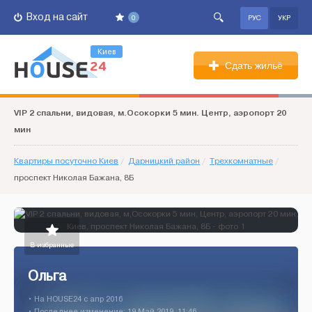
Вход на сайт
0
РУС
УКР
Киев
Сдать жильё
VIP 2 спальни, видовая, м.Осокорки 5 мин. Центр, аэропорт 20
мин
Квартиры посуточно Киев
/
Дарницкий район
/
Трехкомнатные
/
проспект Николая Бажана, 8Б
В избранные
Ольга
• На HOUSE24 c апр 2016
• Последнее изменение: 19 Май 2019, 11:46