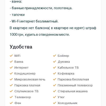
- ванна:
- банные принадлежности, полотенца.
- тапочки
- Wi-Fi интернет безлимитный.
В квартире нет балкона( в квартире не курят) штраф
1000 грн, курить в отведенном месте.
Удобства
WiFi
Бойлер
Ванна
Духовка
Интернет
Кабельное ТВ
Кондиционер
Кофеварка
Микроволновая печь
Парковка бесплатная
Парковка платная
Плазменный телевизор
Спутниковое ТВ
Стиральная машина
Телевизор
Утюг
Фен
Холодильник