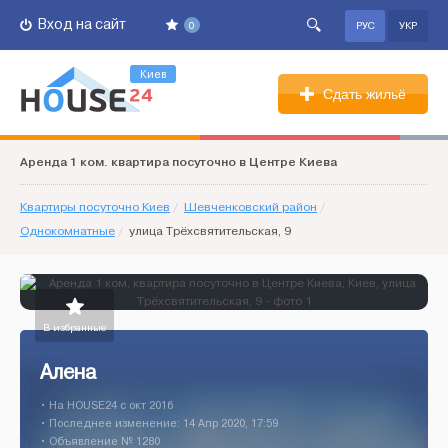
Вход на сайт
0
РУС
УКР
Киев
Сдать жильё
Аренда 1 ком. квартира посуточно в Центре Киева
Квартиры посуточно Киев
/
Шевченковский район
/
Однокомнатные
/
улица Трёхсвятительская, 9
В избранные
Алена
• На HOUSE24 c окт 2016
• Последнее изменение: 14 Апр 2020, 17:59
• Объявление № 1280