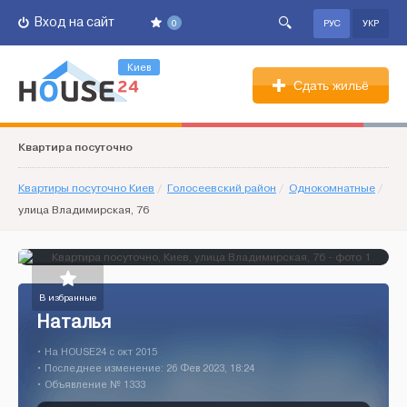
Вход на сайт
0
РУС
УКР
Киев
Сдать жильё
Квартира посуточно
Квартиры посуточно Киев
/
Голосеевский район
/
Однокомнатные
/
улица Владимирская, 76
В избранные
Наталья
• На HOUSE24 c окт 2015
• Последнее изменение: 26 Фев 2023, 18:24
• Объявление № 1333