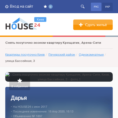
Вход на сайт
0
РУС
УКР
Киев
Сдать жильё
Снять посуточно эконом-квартиру Крещатик, Арена-Сити
Квартиры посуточно Киев
/
Печерский район
/
Однокомнатные
/
улица Бассейная, 3
В избранные
Дарья
• На HOUSE24 c июн 2017
• Последнее изменение: 16 Апр 2020, 16:13
• Объявление № 1897