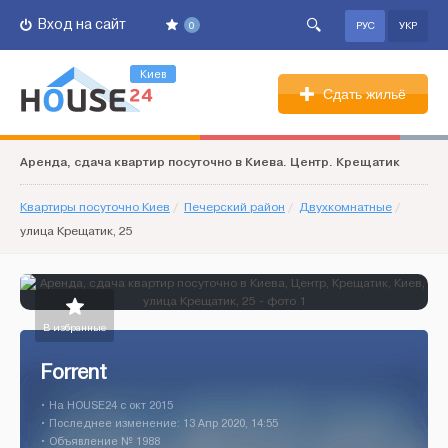
Вход на сайт
0
РУС
УКР
Киев
Сдать жильё
Аренда, сдача квартир посуточно в Киева. Центр. Крещатик
Квартиры посуточно Киев
/
Печерский район
/
Двухкомнатные
/
улица Крещатик, 25
В избранные
Forrent
• На HOUSE24 c окт 2015
• Последнее изменение: 13 Апр 2020, 14:55
• Объявление № 1988