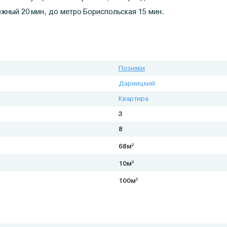
ный 20 мин, до метро Бориспольская 15 мин.
Позняки
Дарницкий
Квартира
3
8
2
68м
2
10м
2
100м