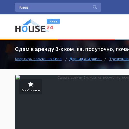
Киев
Сдам в аренду 3-х ком. кв. посуточно, поч
Квартиры посуточно Киев
/
Дарницкий район
/
Трехкомна
В избранные