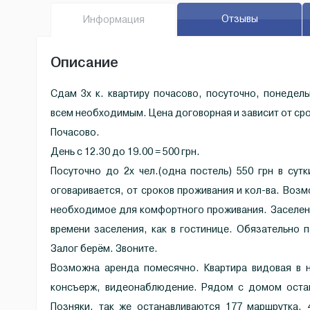
Отзывы
Инфо
рмация
Описание
Сдам 3х к. квартиру почасово, посуточно, понедель
всем необходимым. Цена договорная и зависит от ср
Почасово.
День с 12.30 до 19.00 = 500 грн.
Посуточно дo 2х чел.(одна постель) 550 грн в су
оговаривается, от сроков проживания и кол-ва. Возм
необходимое для комфортного проживания. Заселени
времени заселения, как в гостинице. Обязательно 
Залог берём. Звоните.
Возможна аренда помесячно. Квартира видовая в 
консъерж, видеонаблюдение. Рядом с домом остан
Позняки, так же останавливаются 177 маршрутка, 