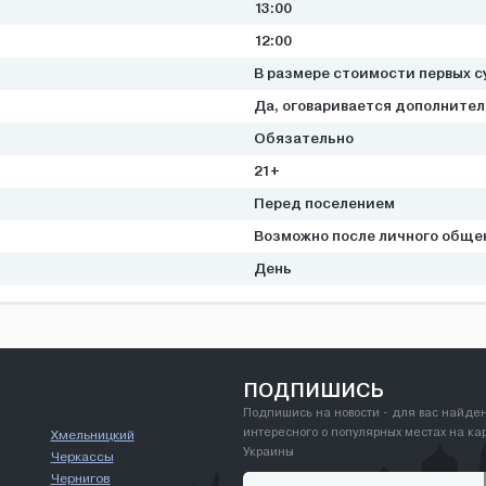
13:00
12:00
В размере стоимости первых с
Да, оговаривается дополните
Обязательно
21+
Перед поселением
Возможно после личного обще
День
ПОДПИШИСЬ
Подпишись на новости - для вас найде
интересного о популярных местах на ка
Хмельницкий
Украины
Черкассы
Чернигов