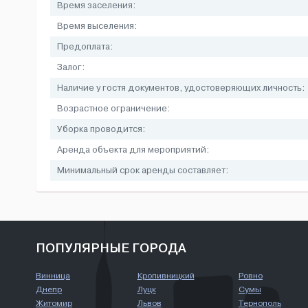
Время заселения:
Время выселения:
Предоплата:
Залог:
Наличие у гостя документов, удостоверяющих личность:
Возрастное ограничение:
Уборка проводится:
Аренда объекта для мероприятий:
Минимальный срок аренды составляет:
ПОПУЛЯРНЫЕ ГОРОДА
Винница
Кропивницкий
Ровно
Днепр
Луцк
Сумы
Житомир
Львов
Тернополь