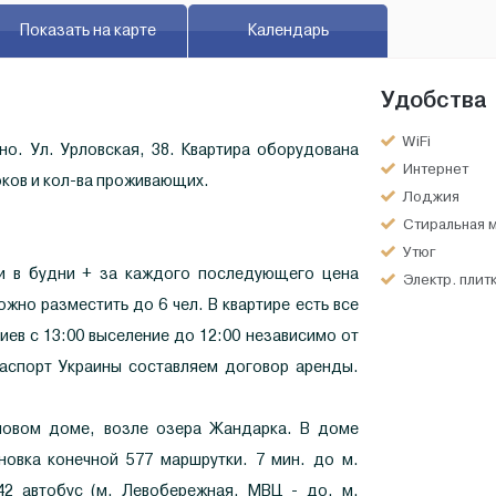
Показать на карте
Календарь
Удобства
WiFi
но. Ул. Урловская, 38. Квартира оборудована
Интернет
оков и кол-ва проживающих.
Лоджия
Стиральная 
Утюг
тки в будни + за каждого последующего цена
Электр. плит
ожно разместить до 6 чел. В квартире есть все
ев с 13:00 выселение до 12:00 независимо от
паспорт Украины составляем договор аренды.
новом доме, возле озера Жандарка. В доме
овка конечной 577 маршрутки. 7 мин. до м.
42 автобус (м. Левобережная, МВЦ - до. м.