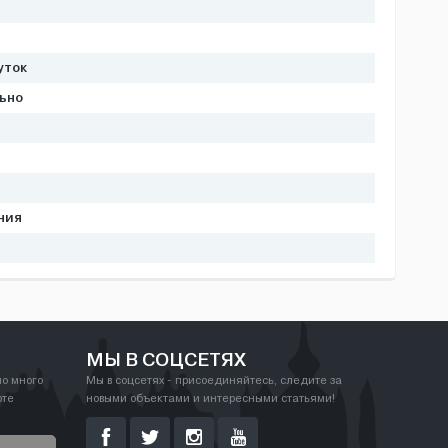
уток
льно
ния
МЫ В СОЦСЕТЯХ
но много
Мы в соцсетях - присоединяйтесь, следите за
рте
новыми объектами и интересными статьями!