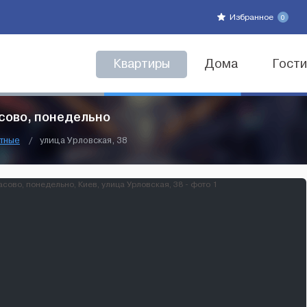
Избранное
0
Квартиры
Дома
Гост
асово, понедельно
тные
/
улица Урловская, 38