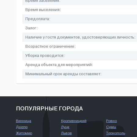
Время заселения:
Время выселения:
Предоплата:
Залог:
Наличие у гостя документов, удостоверяющих личность:
Возрастное ограничение:
Уборка проводится:
Аренда объекта для мероприятий:
Минимальный срок аренды составляет:
ПОПУЛЯРНЫЕ ГОРОДА
Винница
Кропивницкий
Ровно
Днепр
Луцк
Сумы
Житомир
Львов
Тернополь