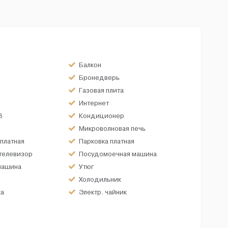
Балкон
Бронедверь
Газовая плита
Интернет
В
Кондиционер
Микроволновая печь
платная
Парковка платная
телевизор
Посудомоечная машина
машина
Утюг
Холодильник
ка
Электр. чайник