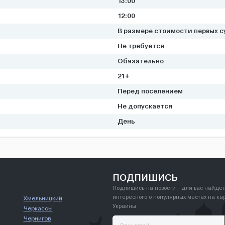
13:00
12:00
В размере стоимости первых с
Не требуется
Обязательно
21+
Перед поселением
Не допускается
День
ПОДПИШИСЬ
Подпишись на новости - для вас найде
интересного о популярных местах на ка
Хмельницкий
Украины
Черкассы
Чернигов