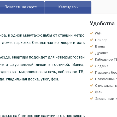
Показать на карте
Календарь
Удобства
WiFi
ира, в одной минутах ходьбы от станции метро
Бойлер
 доме, парковка безплатная во дворе и есть
Ванна
Духовка
ъезде. Квартира подойдет для четверых гостей
Кабельное Т
ьне и двуспальный диван в гостиной. Ванна,
Лоджия
одильник, микроволновая печь, кабельное ТВ,
Парковка бес
да, гладильная доска, утюг, фен.
Плазменный 
Стиральная 
Фен
Электр. плит
(только на балконе при наличии его), проживать