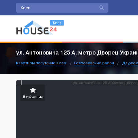
Киев
ул. Антоновича 125 А, метро Дворец Украи
Квартиры посуточно Киев
/
Голосеевский район
/
Двухко
В избранные