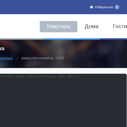
Избранное
0
Квартиры
Дома
Гост
на
мнатные
/
улица Антоновича, 125А