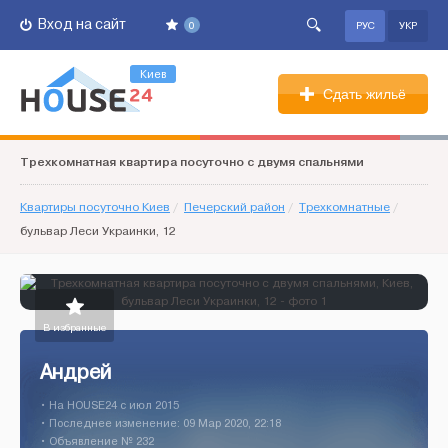
Вход на сайт
0
РУС
УКР
Киев
Сдать жильё
Трехкомнатная квартира посуточно с двумя спальнями
Квартиры посуточно Киев
/
Печерский район
/
Трехкомнатные
/
бульвар Леси Украинки, 12
В избранные
Андрей
• На HOUSE24 c июл 2015
• Последнее изменение: 09 Мар 2020, 22:18
• Объявление № 232