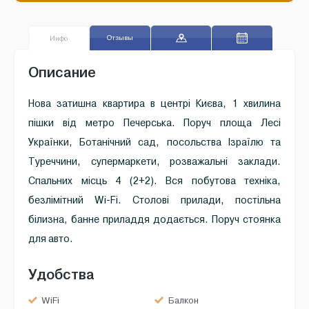
Отзывы
Инфо
Описание
Нова затишна квартира в центрі Києва, 1 хвилина
пішки від метро Печерська. Поруч площа Лесі
Українки, Ботанічний сад, посольства Ізраїлю та
Туреччини, супермаркети, розважальні заклади.
Спальних місць 4 (2+2). Вся побутова техніка,
безлімітний Wi-Fi. Столові прилади, постільна
білизна, банне приладдя додається. Поруч стоянка
для авто.
Удобства
WiFi
Балкон