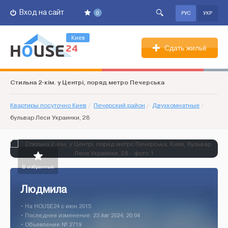
Вход на сайт
0
РУС
УКР
Киев
Сдать жильё
Стильна 2-кім. у Центрі, поряд метро Печерська
Квартиры посуточно Киев
/
Печерский район
/
Двухкомнатные
/
бульвар Леси Украинки, 28
В избранные
Людмила
• На HOUSE24 c июн 2015
• Последнее изменение: 23 Авг 2024, 20:04
• Объявление № 2719