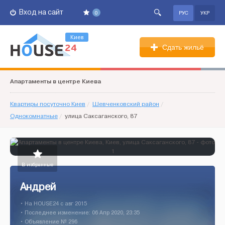
Вход на сайт
0
РУС
УКР
Киев
Сдать жильё
Апартаменты в центре Киева
Квартиры посуточно Киев
/
Шевченковский район
/
Однокомнатные
/
улица Саксаганского, 87
В избранные
Андрей
• На HOUSE24 c авг 2015
• Последнее изменение: 06 Апр 2020, 23:35
• Объявление № 296