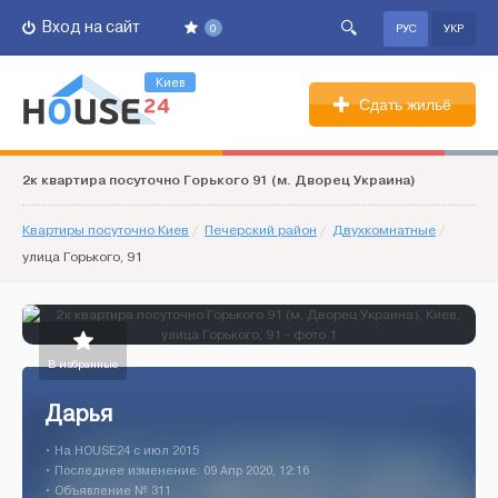
Вход на сайт
0
РУС
УКР
Киев
Сдать жильё
2к квартира посуточно Горького 91 (м. Дворец Украина)
Квартиры посуточно Киев
/
Печерский район
/
Двухкомнатные
/
улица Горького, 91
В избранные
Дарья
• На HOUSE24 c июл 2015
• Последнее изменение: 09 Апр 2020, 12:16
• Объявление № 311