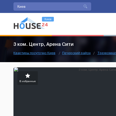
Киев
3 ком. Центр, Арена Сити
Квартиры посуточно Киев
/
Печерский район
/
Трехкомна
В избранные