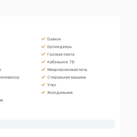
Балкон
Бронедверь
Газовая плита
Кабельное ТВ
р
Микроволновая печь
телевизор
Стиральная машина
Утюг
Холодильник
ик