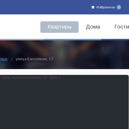
Избранное
0
Квартиры
Дома
Гост
тные
/
улица Бассейная, 17