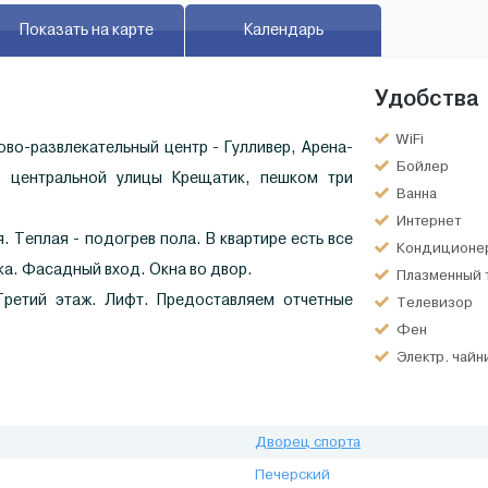
Показать на карте
Календарь
Удобства
WiFi
ово-развлекательный центр - Гулливер, Арена-
Бойлер
 центральной улицы Крещатик, пешком три
Ванна
Интернет
. Теплая - подогрев пола. В квартире есть все
Кондиционе
ка. Фасадный вход. Окна во двор.
Плазменный 
Третий этаж. Лифт. Предоставляем отчетные
Телевизор
Фен
Электр. чайн
Дворец спорта
Печерский