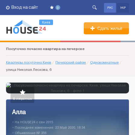
Вход на сайт
0
РУС
УКР
Киев
Сдать жильё
Посуточно почасно квартира на печерске
Квартиры посуточно Киев
/
Печерский район
/
Однокомнатные
/
улица Николая Лескова, 6
В избранные
Алла
• На HOUSE24 c сен 2015
• Последнее изменение: 23 Май 2020, 18:34
• Объявление № 356