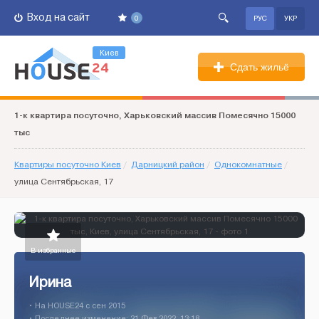
Вход на сайт
0
РУС
УКР
Киев
Сдать жильё
1-к квартира посуточно, Харьковский массив Помесячно 15000
тыс
Квартиры посуточно Киев
/
Дарницкий район
/
Однокомнатные
/
улица Сентябрьская, 17
В избранные
Ирина
• На HOUSE24 c сен 2015
• Последнее изменение: 21 Фев 2022, 13:18