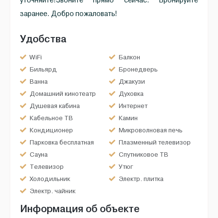
уточняйте!Звоните прямо сейчас. Бронируйте
заранее. Добро пожаловать!
Удобства
WiFi
Балкон
Бильярд
Бронедверь
Ванна
Джакузи
Домашний кинотеатр
Духовка
Душевая кабина
Интернет
Кабельное ТВ
Камин
Кондиционер
Микроволновая печь
Парковка бесплатная
Плазменный телевизор
Сауна
Спутниковое ТВ
Телевизор
Утюг
Холодильник
Электр. плитка
Электр. чайник
Информация об объекте