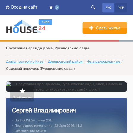
Вход на сайт
0
РУС
УКР
Киев
Сдать жильё
Посуточная аренда дома, Русановские сады
Дома посуточно Киев
/
Днепровский район
/
Четырехкомнатные
/
Садовый переулок (Русановские сады)
В избранные
Сергей Владимирович
• На HOUSE24 c июн 2015
• Последнее изменение: 23 Июл 2026, 11:21
• Объявление № 420