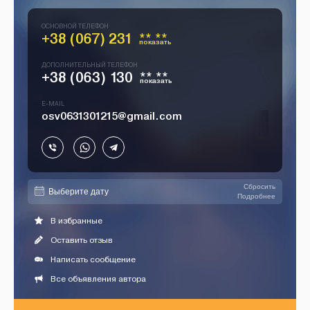
ОСНОВНОЙ ТЕЛЕФОН
+38 (067) 231
** **
показать
ДОПОЛНИТЕЛЬНЫЙ ТЕЛЕФОН
+38 (063) 130
** **
показать
E-MAIL
osv0631301215@gmail.com
Сбросить
Подробнее
В избранные
Оставить отзыв
Написать сообщение
Все объявления автора