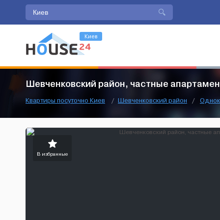
Киев
Шевченковский район, частные апартаме
Квартиры посуточно Киев
/
Шевченковский район
/
Однок
В избранные