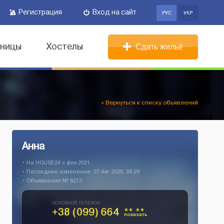
Регистрация
Вход на сайт
РУС
УКР
иницы
Хостелы
Сдать жильё
« Вернуться к списку объявлений
Анна
• На HOUSE24 c фев 2021
• Последнее изменение: 07 Авг 2026, 09:29
• Объявление № 6213
ОСНОВНОЙ ТЕЛЕФОН
+38 (099) 664
** **
показать