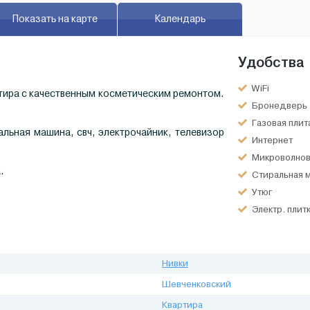
Показать на карте
Календарь
Удобства
WiFi
ртира с качественным косметическим ремонтом.
Бронедверь
Газовая плит
альная машина, свч, электрочайник, телевизор
Интернет
Микроволнов
а.
Стиральная 
Утюг
Электр. плит
Нивки
Шевченковский
Квартира