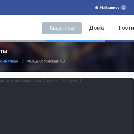
Избранное
0
Квартиры
Дома
Гост
нты
омнатные
/
улица Эстонская, 90