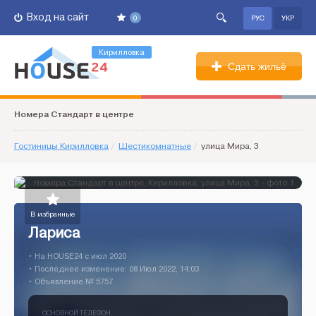
Вход на сайт
0
РУС
УКР
Кирилловка
Сдать жильё
Номера Стандарт в центре
Гостиницы Кирилловка
/
Шестикомнатные
/
улица Мира, 3
В избранные
Лариса
• На HOUSE24 c июл 2020
• Последнее изменение: 08 Июл 2022, 14:03
• Объявление № 5757
ОСНОВНОЙ ТЕЛЕФОН