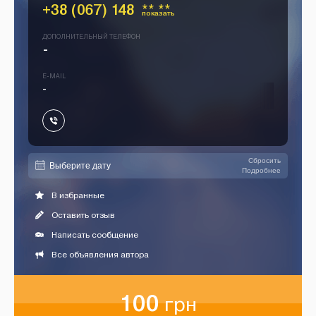
+38 (067) 148
** **
показать
ДОПОЛНИТЕЛЬНЫЙ ТЕЛЕФОН
-
E-MAIL
-
Сбросить
Подробнее
В избранные
Оставить отзыв
Написать сообщение
Все объявления автора
100
грн