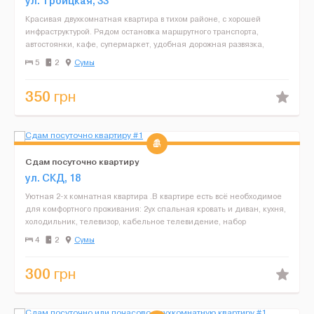
ул. Троицкая, 33
Красивая двухкомнатная квартира в тихом районе, с хорошей
инфраструктурой. Рядом остановка маршрутного транспорта,
автостоянки, кафе, супермаркет, удобная дорожная развязка,
областная и детская больница, Троицкий собор, детский па...
5
2
Сумы
350
грн
Сдам посуточно квартиру
ул. СКД, 18
Уютная 2-х комнатная квартира .В квартире есть всё необходимое
для комфортного проживания: 2ух спальная кровать и диван, кухня,
холодильник, телевизор, кабельное телевидение, набор
необходимой посуды и столовых приборов, чистое по...
4
2
Сумы
300
грн