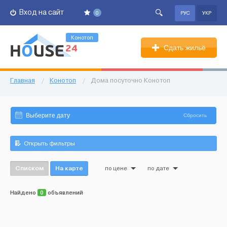
Вход на сайт
0
РУС
УКР
Конотоп
Сдать жильё
Главная
/
Конотоп
/
Дома посуточно Конотоп
Сбросить
Открыть фильтры
Списком
На карте
по цене
по дате
Найдено
0
объявлений