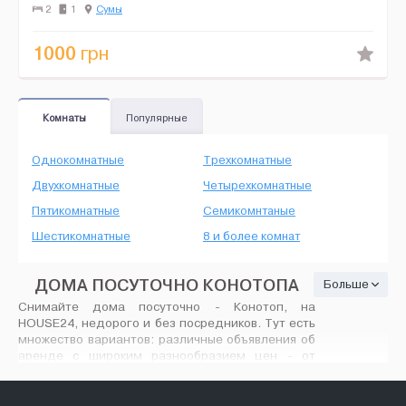
грн/сут. Почасово первий час 200, каждий последующий 35 ...
2
1
Сумы
1000
грн
Комнаты
Популярные
Однокомнатные
Трехкомнатные
Двухкомнатные
Четырехкомнатные
Пятикомнатные
Семикомнтаные
Шестикомнатные
8 и более комнат
ДОМА ПОСУТОЧНО КОНОТОПА
Больше
Снимайте дома посуточно - Конотоп, на
HOUSE24, недорого и без посредников. Тут есть
множество вариантов: различные объявления об
аренде с широким разнообразием цен - от
минимального ремонта до современного VIP
дизайна, количество предлагаемых вариантов
вас порадует. На House24.com.ua найдутся