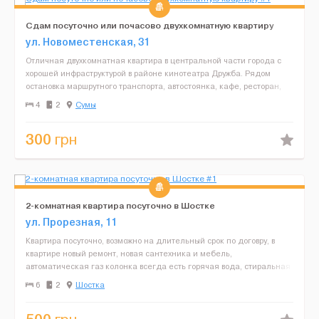
Сдам посуточно или почасово двухкомнатную квартиру
ул. Новоместенская, 31
Отличная двухкомнатная квартира в центральной части города с
хорошей инфраструктурой в районе кинотеатра Дружба. Рядом
остановка маршрутного транспорта, автостоянка, кафе, ресторан,
супермаркет, жд вокзал, рынок. В квартире есть: ...
4
2
Сумы
300
грн
2-комнатная квартира посуточно в Шостке
ул. Прорезная, 11
Квартира посуточно, возможно на длительный срок по договру, в
квартире новый ремонт, новая сантехника и мебель,
автоматическая газ колонка всегда есть горячая вода, стиральная
машина, холодильник, скоростной интернет, спутниковое ...
6
2
Шостка