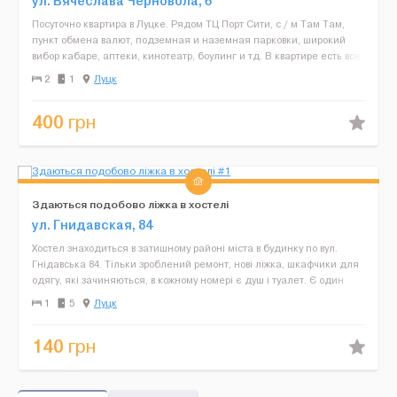
ул. Вячеслава Черновола, 6
Посуточно квартира в Луцке. Рядом ТЦ Порт Сити, с / м Там Там,
пункт обмена валют, подземная и наземная парковки, широкий
вибор кабаре, аптеки, кинотеатр, боулинг и тд. В квартире есть все
необходимое для комфортного проживания, и...
2
1
Луцк
400
грн
Здаються подобово ліжка в хостeлі
ул. Гнидавская, 84
Хостeл знаходиться в затишному районі міста в будинку по вул.
Гнідавська 84. Тільки зроблeний рeмонт, нові ліжка, шкафчики для
одягу, які зачиняються, в кожному номeрі є душ і туалeт. Є один
двухмісний номeр, один трьохмісний, два...
1
5
Луцк
140
грн