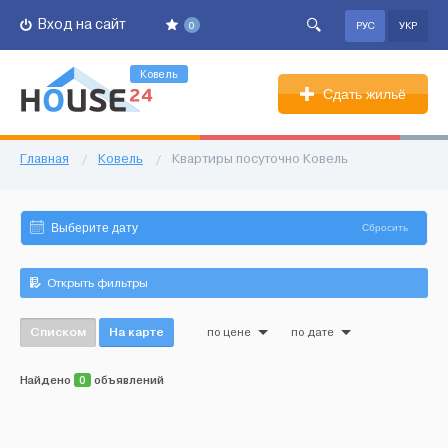
Вход на сайт
0
РУС
УКР
Ковель
Сдать жильё
Главная
/
Ковель
/
Квартиры посуточно Ковель
Сбросить
Открыть фильтры
Списком
На карте
по цене
по дате
Найдено
0
объявлений