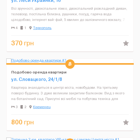
ул. Леси Украинки, 16
Всі зручності, двохспальне ліжко, двохспальний розкладний диван,
телевізор, постільна білизна, рушники, посуд, гаряча вода
цілодобово, інтернет вай-фай, 5 хвилин до залізничного вокзалу, 7
хвилин до центральної площі, Поряд зупинк...
4
1
Тернополь
370
грн
Подобово оренда квартири
ул. Словацкого, 24/1/8
Квартира знаходиться в центрі міста, новобудови. На третьому
поверсі будинку. З дуже великим закритим балконом. Вид з якого
на ботанічний сад. Присутні всі меблі та побутова техніка для
проживання. Підключений кабельний інтернет. ...
3
2
Кременец
800
грн