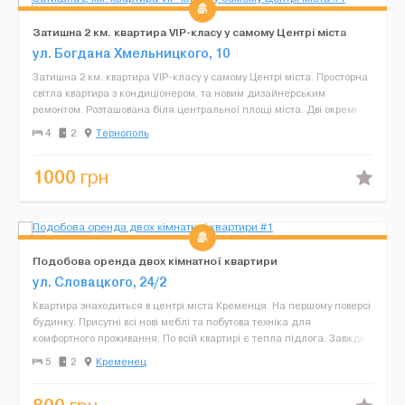
Затишна 2 км. квартира VIP-класу у самому Центрі міста
ул. Богдана Хмельницкого, 10
Затишна 2 км. квартира VIP-класу у самому Центрі міста. Просторна
світла квартира з кондиціонером, та новим дизайнерським
ремонтом. Розташована біля центральної площі міста. Дві окремі
кімнати велике ліжко (king size) з ортопедич...
4
2
Тернополь
1000
грн
Подобова оренда двох кімнатної квартири
ул. Словацкого, 24/2
Квартира знаходиться в центрі міста Кременця. На першому поверсі
будинку. Присутні всі нові меблі та побутова техніка для
комфортного проживання. По всій квартирі є тепла підлога. Завжди
чиста постільна білизна та рушники. В доста...
5
2
Кременец