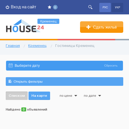
Вход на сайт
0
РУС
УКР
Кременец
Сдать жильё
Главная
/
Кременец
/
Гостиницы Кременец
Сбросить
Открыть фильтры
Списком
На карте
по цене
по дате
Найдено
0
объявлений