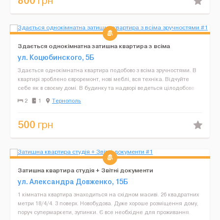
800
грн
Здається однокімнатна затишна квартира з всіма
зручностями
ул. Коцюбинского, 5Б
Здається однокімнатна квартира подобово з всіма зручностями. В
квартирі зроблено євроремонт, нові меблі, вся техніка. Відчуйте
себе як в своєму домі. В будинку та надворі ведеться цілодобове
відеоспостереження. Є ліфт. Поряд з буд...
2
1
Тернополь
500
грн
Затишна квартира студія + Звітні документи
ул. Александра Довженко, 15Б
1 кімнатна квартира знаходиться на східном масиві. 26 квадратних
метри 18/4/4. 3 поверх. Новобудова. Дуже хороше розміщення дому,
поруч супермаркети, зупинки. Є все необхідне для проживання.