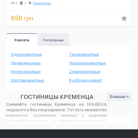
Кухонні приналежності: мікрохвильова пі...
2
1
Тернополь
650
грн
Комнаты
Популярные
Однокомнатные
Трехкомнатные
Двухкомнатные
Четырехкомнатные
Пятикомнатные
Семикомнтаные
Шестикомнатные
8 и более комнат
ГОСТИНИЦЫ КРЕМЕНЦА
Больше
Снимайте гостиницы Кременца на HOUSE24,
недорого и без посредников. Тут есть множество
вариантов: различные номера с широким
разнообразием цен - от минимального ремонта
до современного VIP дизайна, количество
предлагаемых номеров вас порадует. На
House24.com.ua найдутся любые гостиницы в