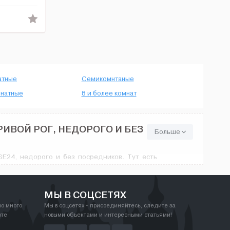
атные
Семикомнтаные
натные
8 и более комнат
ИВОЙ РОГ, НЕДОРОГО И БЕЗ
Больше
E24, недорого и без посредников. Тут есть
ообразием цен - от минимального ремонта до
орадует. На House24.com.ua найдутся любые
МЫ В СОЦСЕТЯХ
но много
Мы в соцсетях - присоединяйтесь, следите за
рте
новыми объектами и интересными статьями!