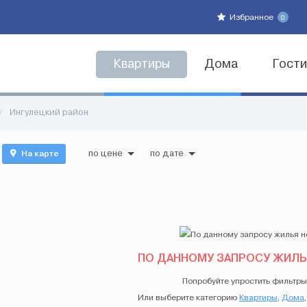
Избранное
0
Квартиры
Дома
Гост
/
Ингулецкий район
На карте
по цене
по дате
ПО ДАННОМУ ЗАПРОСУ ЖИЛЬ
Попробуйте упростить фильтры
Или выберите категорию
Квартиры
,
Дома