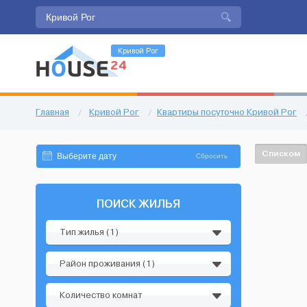
Кривой Рог
Главная
/
Кривой Рог
/
Квартиры посуточно Кривой Рог
Списком
Сбросить
ПОИСК ЖИЛЬЯ
Тип жилья (1)
Район проживания (1)
Количество комнат