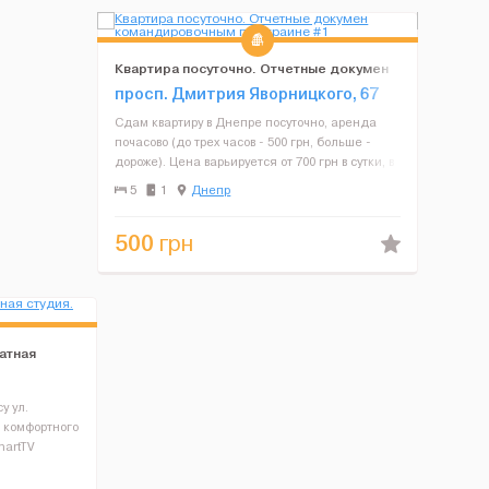
Квартира посуточно. Отчетные докумен
командировочным по Украине
просп. Дмитрия Яворницкого, 67
Сдам квартиру в Днепре посуточно, аренда
почасово (до трех часов - 500 грн, больше -
дороже). Цена варьируется от 700 грн в сутки, в
зависимости от количества дней предоплаты,
5
1
Днепр
УТОЧНЯЙТЕ в ВАЙБЕР. Отвечаю на сообщения
ТОЛЬКО ТАМ.&n...
500
грн
атная
у ул.
 комфортного
martTV
ная машинка,
белье,