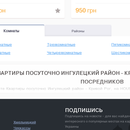
ектро чайник, во...
чистые полотенца и мн...
950
рн
грн
Комнаты
Районы
натные
Трехкомнатные
Пятикомн
атные
Четырехкомнатные
Шестиком
АРТИРЫ ПОСУТОЧНО ИНГУЛЕЦКИЙ РАЙОН - КР
ПОСРЕДНИКОВ
те Квартиры посуточно Ингулецкий район - Кривой Рог, на HOUS
тво вариантов: различные объявления об аренде с широким разн
енного VIP дизайна, количество предлагаемых вариантов вас п
ы посуточно Ингулецкий район в городе Кривой Рог, и не только.
ПОДПИШИСЬ
Подпишись на новости - для вас найде
интересного о популярных местах на ка
Хмельницкий
Украины
Черкассы