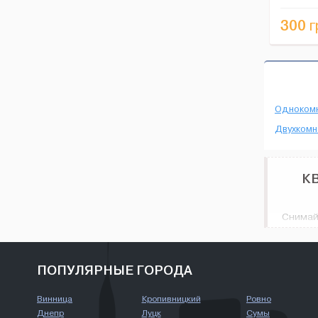
плита, эл
300
г
Одноком
Двухкомн
КВ
Снимай
множес
соврем
Квартир
ПОПУЛЯРНЫЕ ГОРОДА
Винница
Кропивницкий
Ровно
Днепр
Луцк
Сумы