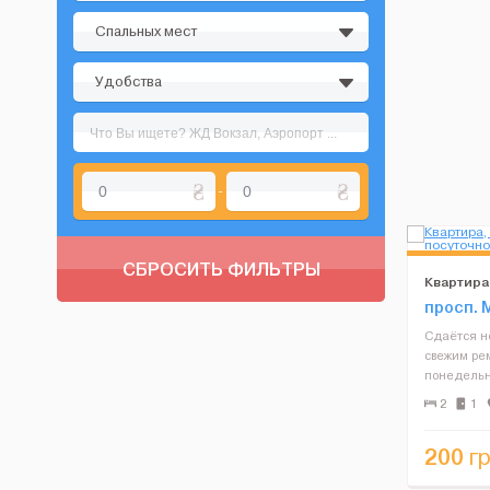
Спальных мест
Удобства
-
СБРОСИТЬ ФИЛЬТРЫ
Квартира
посуточн
просп. 
Сдаётся н
свежим рем
понедельн
города. Ря
2
1
транспортн
проживания 
200
гр