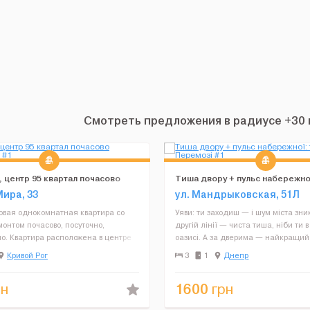
Смотреть предложения в радиусе +30 к
, центр 95 квартал почасово
Тиша двору + пульс набережної
о
на Перемозі
Мира, 33
ул. Мандрыковская, 51Л
овая однокомнатная квартира со
Уяви: ти заходиш — і шум міста зни
онтом почасово, посуточно,
другій лінії — чиста тиша, ніби ти 
о. Квартира расположена в центре
оазисі. А за дверима — найкращий
дом супермаркеты, кафе, магазины,
Дніпра: Bartolomeo з його магією, R
Кривой Рог
3
1
Днепр
ая развязка, парк. Стоимость
для натхнення, набережний сквер д
- от 250 гривен ...
1600
н
грн