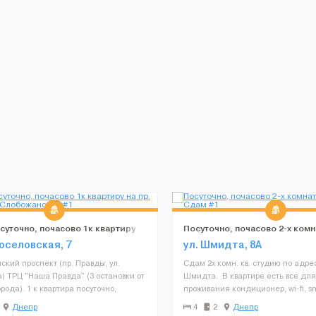
суточно, почасово 1к квартиру
Посуточно, почасово 2-х комн
Правды, Слобожанский
студия. Сдам
воселовская, 7
ул. Шмидта, 8А
кий проспект (пр. Правды, ул.
Сдам 2х комн. кв. студию по адрес
) ТРЦ "Наша Правда" (3 остановки от
Шмидта. В квартире есть все для
рода). 1 к квартира посуточно,
проживания кондиционер, wi-fi, s
, необходимая мебель (3 спальных
холодильник, СВЧ, утюг, стираль
Днепр
4
2
Днепр
елевизор, холодильник, электро
душ-кабина, свежее постельное 