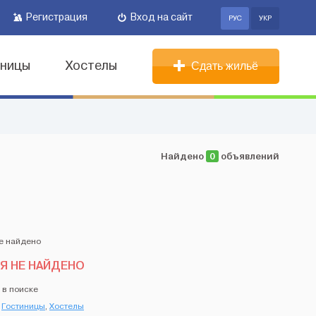
Регистрация
Вход на сайт
РУС
УКР
иницы
Хостелы
Сдать жильё
Найдено
0
объявлений
Я НЕ НАЙДЕНО
 в поиске
,
Гостиницы
,
Хостелы