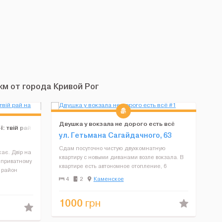
м от города Кривой Рог
Двушка у вокзала не дорого есть всё
: твій рай
ул. Гетьмана Сагайдачного, 63
Сдам посуточно чистую двухкомнатную
кає. Двір на
квартиру с новыми диванами возле вокзала. В
в приватному
квартире есть автономное отопление, 6
 район
спальных мест (2+2+1+1), всегда чистая
iver Park
4
2
Каменское
постель, полотенца, посуда, холодильник,
...
стиральная машинка, микроволновк...
1000
грн