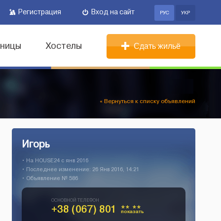
Регистрация
Вход на сайт
РУС
УКР
иницы
Хостелы
Сдать жильё
« Вернуться к списку объявлений
Игорь
• На HOUSE24 c янв 2016
• Последнее изменение: 26 Янв 2016, 14:21
• Объявление № 586
ОСНОВНОЙ ТЕЛЕФОН
+38 (067) 801
** **
показать