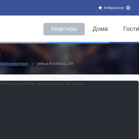
Избранное
0
Квартиры
Дома
Гост
а
днокомнатные
/
улица Косиора, 29