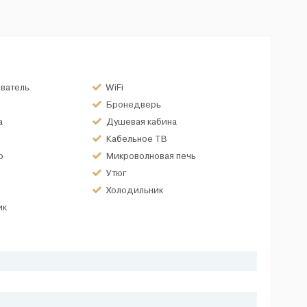
ватель
WiFi
Бронедверь
а
Душевая кабина
Кабельное ТВ
р
Микроволновая печь
Утюг
Холодильник
ик